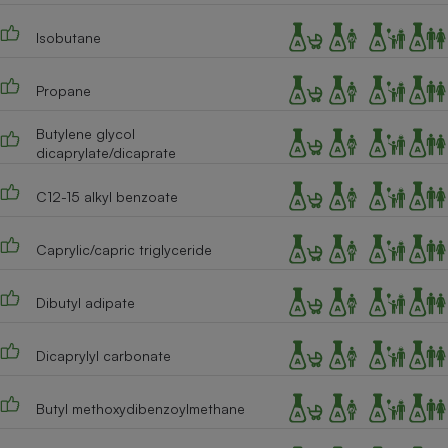
Téléphone mobile -
Smartphone
Isobutane
Plaque de cuisson à
induction
Propane
Butylene glycol
Climatiseur -
dicaprylate/dicaprate
Ventilateur
C12-15 alkyl benzoate
Antivirus
Caprylic/capric triglyceride
Climatiseur -
Ventilateur
Dibutyl adipate
Dicaprylyl carbonate
Butyl methoxydibenzoylmethane