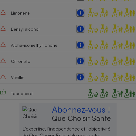
Limonene
Benzyl alcohol
Alpha-isomethyl ionone
Citronellol
Vanillin
Tocopherol
Abonnez-vous !
Que Choisir Santé
L'expertise, l'indépendance et l'objectivité
de Que Choisir Ensemble pour votre