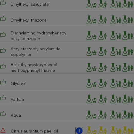
Ethylhexyl salicylate
Cafetière à expressos
Ethylhexyl triazone
Diethylamino hydroxybenzoyl
hexyl benzoate
Acrylates/octylacrylamide
copolymer
Bis-ethylhexyloxyphenol
Robot ménager
methoxyphenyl triazine
Glycerin
Parfum
Aqua
Citrus aurantium peel oil