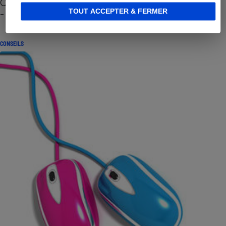
Cafetière à capsules zéro déchet CoffeeB (vidéo)
- Premières impressions
TOUT ACCEPTER & FERMER
CONSEILS