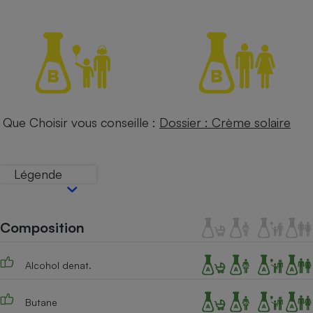
Petit électroménager - U
Complément
alimentaire
Mutuelle
Assurance emprunteur
Que Choisir vous conseille :
Dossier : Crème solaire
Matelas
Champagne
bouteille
Banque en 
Légende
Téléviseur
Antimoustique
Lave-linge
Composition
Alcohol denat.
Radiateur électrique
Butane