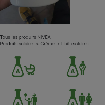
Petit électroménager - U
Complément
alimentaire
Mutuelle
Assurance emprunteur
Tous les produits NIVEA
Produits solaires
>
Crèmes et laits solaires
Matelas
Champagne
bouteille
Banque en 
Téléviseur
Antimoustique
Lave-linge
Radiateur électrique