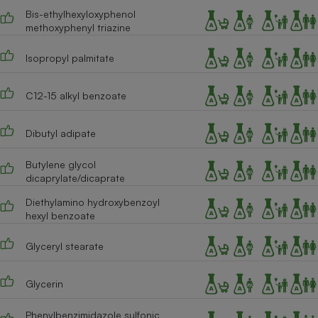
Bis-ethylhexyloxyphenol
Cafetière à expressos
methoxyphenyl triazine
Isopropyl palmitate
C12-15 alkyl benzoate
Dibutyl adipate
Butylene glycol
Robot ménager
dicaprylate/dicaprate
Diethylamino hydroxybenzoyl
hexyl benzoate
Glyceryl stearate
Glycerin
Phenylbenzimidazole sulfonic