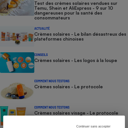
Test des crèmes solaires vendues sur
Temu, Shein et AliExpress - 9 sur 10
dangereuses pour la santé des
consommateurs
ACTUALITÉ
Crèmes solaires - Le bilan désastreux des
plateformes chinoises
CONSEILS
Crèmes solaires - Les logos à la loupe
COMMENT NOUS TESTONS
Crèmes solaires - Le protocole
COMMENT NOUS TESTONS
Crèmes solaires visage - Le protocole
Continuer sans accepter