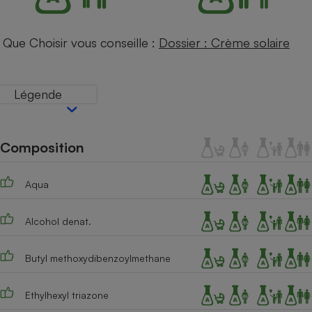
Téléphone mobile -
Smartphone
Plaque de cuisson à
Que Choisir vous conseille :
Dossier : Crème solaire
induction
Légende
Climatiseur -
Ventilateur
Composition
Antivirus
Climatiseur -
Aqua
Ventilateur
Alcohol denat.
Butyl methoxydibenzoylmethane
Ethylhexyl triazone