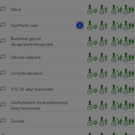
Téléphone mobile -
Smartphone
Silica
Plaque de cuisson à
induction
Synthetic wax
Butylene glycol
Climatiseur -
dicaprylate/dicaprate
Ventilateur
Dibutyl adipate
Antivirus
Octyldodecanol
Climatiseur -
Ventilateur
C12-15 alkyl benzoate
Diethylamino hydroxybenzoyl
hexyl benzoate
Zeolite