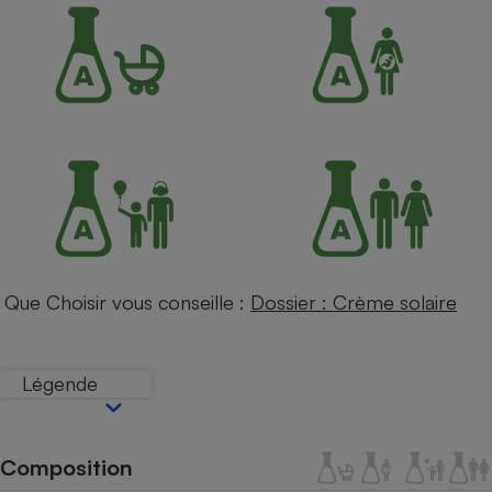
Petit électroménager - U
Complément
alimentaire
Mutuelle
Assurance emprunteur
Matelas
Champagne
bouteille
Banque en 
Téléviseur
Que Choisir vous conseille :
Dossier : Crème solaire
Antimoustique
Lave-linge
Légende
Radiateur électrique
Composition