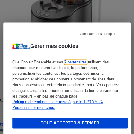
Continuer sans accepter
Gérer mes cookies
Que Choisir Ensemble et ses
7 partenaires
utilisent des
traceurs pour mesurer l’audience, la performance,
personnaliser les contenus, les partager, optimiser la
promotion et afficher des contenus provenant de sites tiers.
Nous conserverons votre choix pendant 6 mois. Vous pourrez
changer d’avis à tout moment en utilisant le lien « paramétrer
les traceurs » en bas de chaque page.
Cafetière à capsules zéro déchet CoffeeB (vidéo)
Politique de confidentialité mise à jour le 12/07/2024
- Premières impressions
Personnaliser mes choix
TOUT ACCEPTER & FERMER
CONSEILS