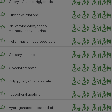
Caprylic/capric triglyceride
Cafetière à expressos
Ethylhexyl triazone
Bis-ethylhexyloxyphenol
methoxyphenyl triazine
Helianthus annuus seed cera
Cetearyl alcohol
Robot ménager
Glyceryl stearate
Polyglyceryl-4 isostearate
Tocopheryl acetate
Hydrogenated rapeseed oil