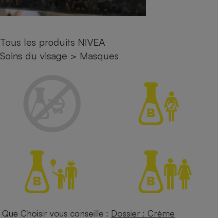
Petit électroménager - U
Complément
alimentaire
Mutuelle
Tous les produits NIVEA
Assurance emprunteur
Soins du visage
>
Masques
Matelas
Champagne
bouteille
Banque en 
Téléviseur
Antimoustique
Lave-linge
Radiateur électrique
Que Choisir vous conseille :
Dossier : Crème