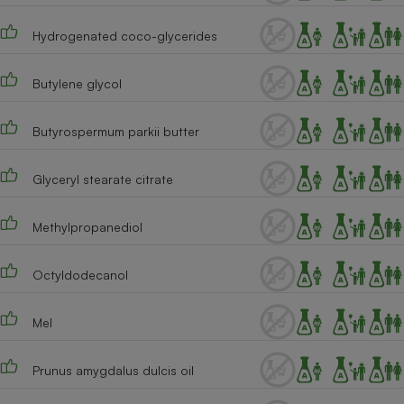
Cafetière à expressos
Hydrogenated coco-glycerides
Butylene glycol
Butyrospermum parkii butter
Glyceryl stearate citrate
Robot ménager
Methylpropanediol
Octyldodecanol
Mel
Prunus amygdalus dulcis oil