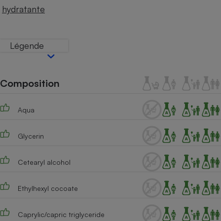
Téléphone mobile -
hydratante
Smartphone
Plaque de cuisson à
induction
Légende
Climatiseur -
Ventilateur
Composition
Aqua
Antivirus
Climatiseur -
Glycerin
Ventilateur
Cetearyl alcohol
Ethylhexyl cocoate
Caprylic/capric triglyceride