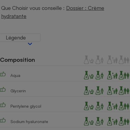
Téléphone mobile -
Que Choisir vous conseille :
Dossier : Crème
Smartphone
Plaque de cuisson à
hydratante
induction
Légende
Climatiseur -
Ventilateur
Composition
Antivirus
Aqua
Climatiseur -
Ventilateur
Glycerin
Pentylene glycol
Sodium hyaluronate