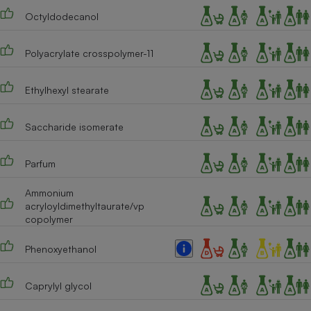
Octyldodecanol
Cafetière à expressos
Polyacrylate crosspolymer-11
Ethylhexyl stearate
Saccharide isomerate
Robot ménager
Parfum
Ammonium
acryloyldimethyltaurate/vp
copolymer
Phenoxyethanol
Caprylyl glycol