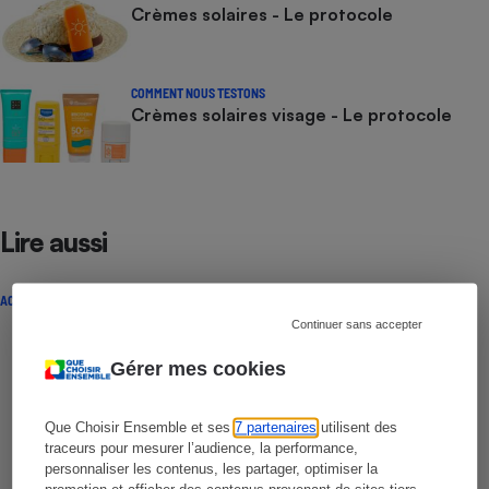
Crèmes solaires - Le protocole
COMMENT NOUS TESTONS
Crèmes solaires visage - Le protocole
Lire aussi
ACTUALITÉ
Continuer sans accepter
Gérer mes cookies
Que Choisir Ensemble et ses
7 partenaires
utilisent des
traceurs pour mesurer l’audience, la performance,
personnaliser les contenus, les partager, optimiser la