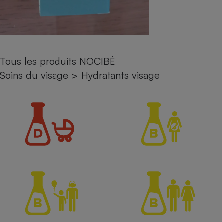
Petit électroménager - U
Complément
alimentaire
Mutuelle
Assurance emprunteur
Tous les produits NOCIBÉ
Soins du visage
>
Hydratants visage
Matelas
Champagne
bouteille
Banque en 
Téléviseur
Antimoustique
Lave-linge
Radiateur électrique