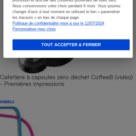
promotion et afficher des contenus provenant de sites tiers.
Nous conserverons votre choix pendant 6 mois. Vous pourrez
changer d’avis à tout moment en utilisant le lien « paramétrer
les traceurs » en bas de chaque page.
Politique de confidentialité mise à jour le 12/07/2024
Personnaliser mes choix
TOUT ACCEPTER & FERMER
Cafetière à capsules zéro déchet CoffeeB (vidéo)
- Premières impressions
CONSEILS