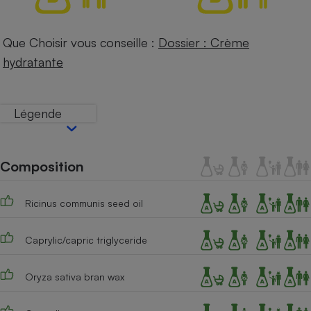
Téléphone mobile -
Smartphone
Plaque de cuisson à
Que Choisir vous conseille :
Dossier : Crème
induction
hydratante
Climatiseur -
Légende
Ventilateur
Antivirus
Composition
Climatiseur -
Ventilateur
Ricinus communis seed oil
Caprylic/capric triglyceride
Oryza sativa bran wax