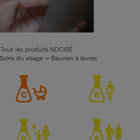
Petit électroménager - U
Complément
alimentaire
Mutuelle
Assurance emprunteur
Tous les produits NOCIBÉ
Soins du visage
>
Baumes à lèvres
Matelas
Champagne
bouteille
Banque en 
Téléviseur
Antimoustique
Lave-linge
Radiateur électrique