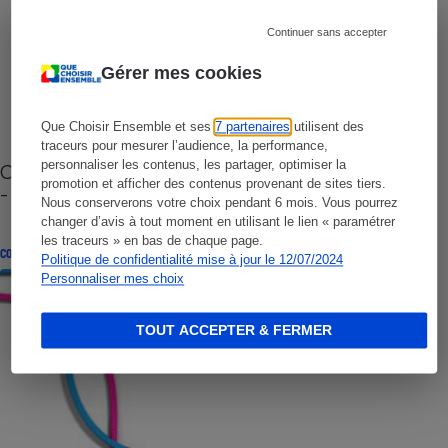
Continuer sans accepter
Gérer mes cookies
Que Choisir Ensemble et ses
7 partenaires
utilisent des
traceurs pour mesurer l’audience, la performance,
personnaliser les contenus, les partager, optimiser la
Cafetière à capsules zéro déchet CoffeeB (vidéo)
promotion et afficher des contenus provenant de sites tiers.
- Premières impressions
Nous conserverons votre choix pendant 6 mois. Vous pourrez
changer d’avis à tout moment en utilisant le lien « paramétrer
les traceurs » en bas de chaque page.
CONSEILS
Politique de confidentialité mise à jour le 12/07/2024
Personnaliser mes choix
TOUT ACCEPTER & FERMER