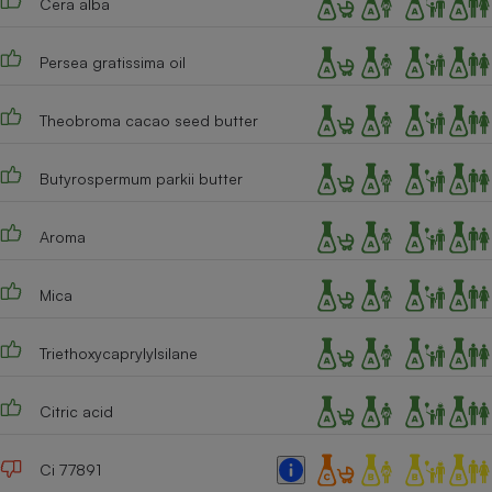
Cera alba
Cafetière à expressos
Persea gratissima oil
Theobroma cacao seed butter
Butyrospermum parkii butter
Aroma
Robot ménager
Mica
Triethoxycaprylylsilane
Citric acid
Ci 77891