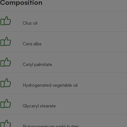
Composition
Internet
Gros électroménager
Téléphonie
Olus oil
Petit électroménager 
Complément
alimentaire
Mutuelle
Assurance emprunteu
Cera alba
Cetyl palmitate
Matelas
Champa
boutei
Banque 
Hydrogenated vegetable oil
Téléviseur
Antimoustique
Lave-linge
Glyceryl stearate
Butyrospermum parkii butter