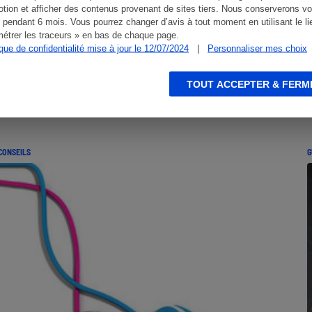
tion et afficher des contenus provenant de sites tiers. Nous conserverons vo
 pendant 6 mois. Vous pourrez changer d’avis à tout moment en utilisant le li
étrer les traceurs » en bas de chaque page.
ique de confidentialité mise à jour le 12/07/2024
|
Personnaliser mes choix
TOUT ACCEPTER & FERM
CONSEILS
G