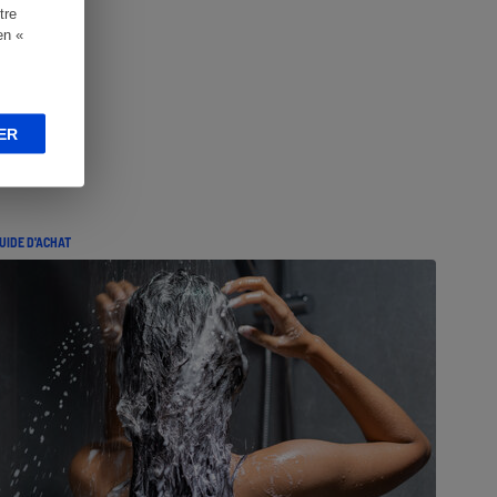
tre
en «
ER
UIDE D'ACHAT