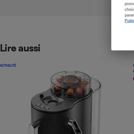
promo
choix
param
Polit
Lire aussi
ACTUALITÉ