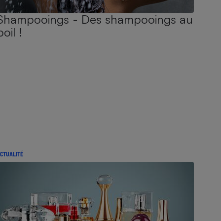
Shampooings - Des shampooings au
poil !
CTUALITÉ