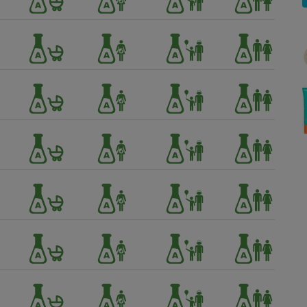
Électricité - Gaz
Appareil photo
numérique
Four encastrable
Lessive
Aspirateur