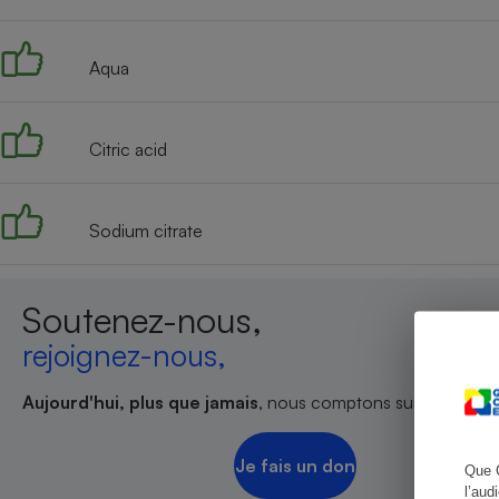
Aqua
Cafetière à expresso
Citric acid
Sodium citrate
Soutenez-nous,
Robot ménager
rejoignez-nous,
Aujourd'hui, plus que jamais
, nous comptons sur votre sout
Je fais un don
Que 
l’aud