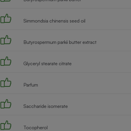
Radiateur électrique
Simmondsia chinensis seed oil
Téléphone mobile -
Smartphone
Plaque de cuisson à
induction
Butyrospermum parkii butter extract
Climatiseur -
Glyceryl stearate citrate
Ventilateur
Parfum
Antivirus
Climatiseur -
Ventilateur
Saccharide isomerate
Tocopherol