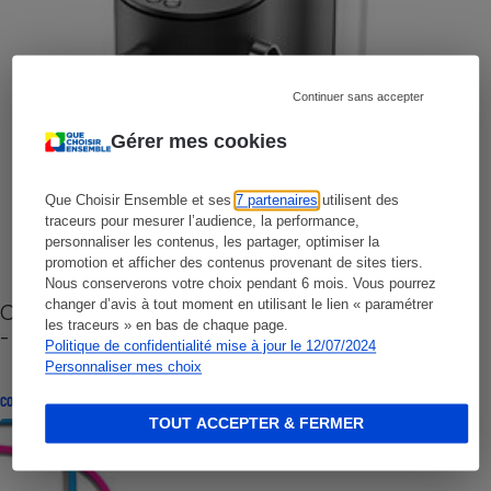
Continuer sans accepter
Gérer mes cookies
Que Choisir Ensemble et ses
7 partenaires
utilisent des
traceurs pour mesurer l’audience, la performance,
personnaliser les contenus, les partager, optimiser la
promotion et afficher des contenus provenant de sites tiers.
Nous conserverons votre choix pendant 6 mois. Vous pourrez
changer d’avis à tout moment en utilisant le lien « paramétrer
Cafetière à capsules zéro déchet CoffeeB (vidéo)
les traceurs » en bas de chaque page.
- Premières impressions
Politique de confidentialité mise à jour le 12/07/2024
Personnaliser mes choix
CONSEILS
TOUT ACCEPTER & FERMER