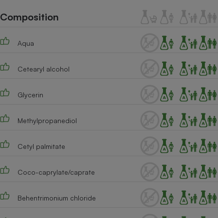
Téléphone mobile -
Smartphone
Composition
Plaque de cuisson à
induction
Aqua
Cetearyl alcohol
Climatiseur -
Ventilateur
Glycerin
Antivirus
Methylpropanediol
Climatiseur -
Ventilateur
Cetyl palmitate
Coco-caprylate/caprate
Behentrimonium chloride