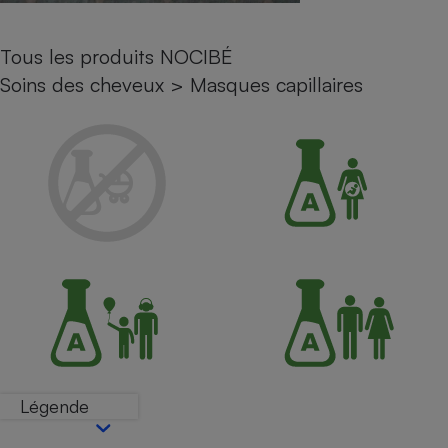
Petit électroménager - U
Complément
Tous les produits NOCIBÉ
alimentaire
Mutuelle
Soins des cheveux
>
Masques capillaires
Assurance emprunteur
Matelas
Champagne
bouteille
Banque en 
Téléviseur
Antimoustique
Lave-linge
Radiateur électrique
Légende