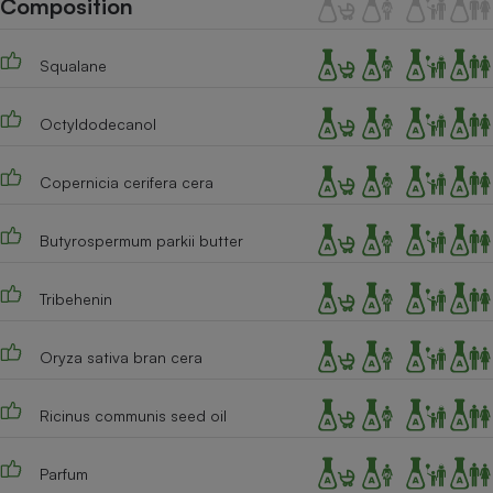
Composition
Téléphone mobile -
Smartphone
Plaque de cuisson à
Squalane
induction
Octyldodecanol
Climatiseur -
Ventilateur
Copernicia cerifera cera
Butyrospermum parkii butter
Antivirus
Climatiseur -
Tribehenin
Ventilateur
Oryza sativa bran cera
Ricinus communis seed oil
Parfum