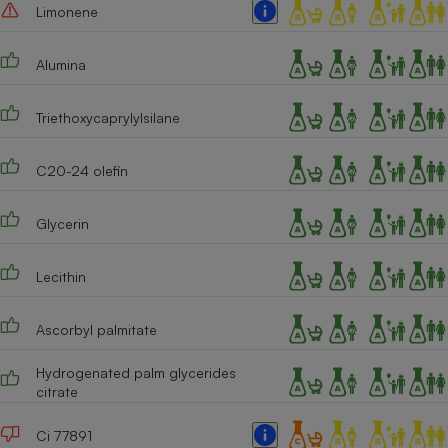
Limonene
Alumina
Triethoxycaprylylsilane
C20-24 olefin
Glycerin
Lecithin
Ascorbyl palmitate
Hydrogenated palm glycerides
citrate
Ci 77891