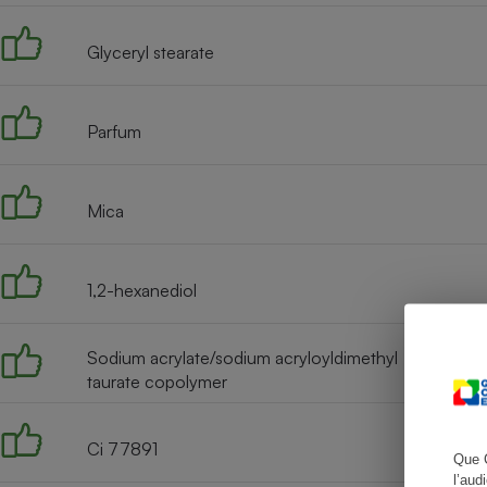
Glyceryl stearate
Cafetière à expresso
Parfum
Mica
1,2-hexanediol
Robot ménager
Sodium acrylate/sodium acryloyldimethyl
taurate copolymer
Ci 77891
Que 
l’aud