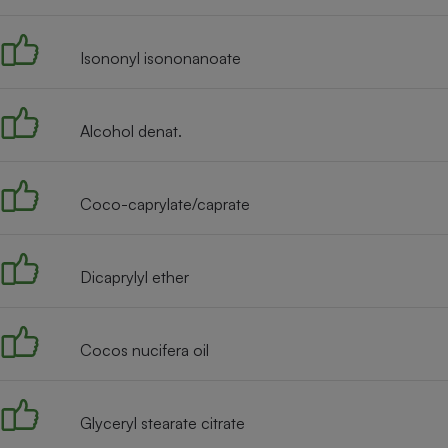
Radiateur électrique
Isononyl isononanoate
Téléphone mobile -
Smartphone
Plaque de cuisson à
induction
Alcohol denat.
Coco-caprylate/caprate
Climatiseur -
Ventilateur
Dicaprylyl ether
Antivirus
Climatiseur -
Ventilateur
Cocos nucifera oil
Glyceryl stearate citrate