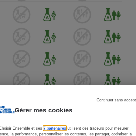
s
Réfrigérateur
Continuer sans accept
Gérer mes cookies
Choisir Ensemble et ses
7 partenaires
utilisent des traceurs pour mesurer
ience, la performance, personnaliser les contenus, les partager, optimiser la