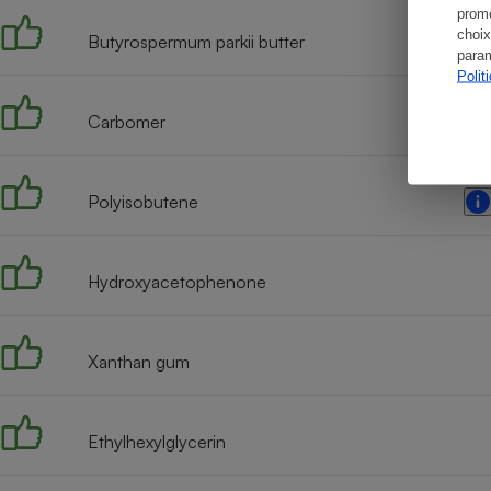
promo
choix
Butyrospermum parkii butter
param
Polit
Carbomer
Polyisobutene
Hydroxyacetophenone
Xanthan gum
Ethylhexylglycerin