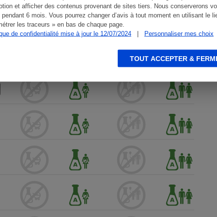
tion et afficher des contenus provenant de sites tiers. Nous conserverons vo
 pendant 6 mois. Vous pourrez changer d’avis à tout moment en utilisant le li
étrer les traceurs » en bas de chaque page.
ique de confidentialité mise à jour le 12/07/2024
|
Personnaliser mes choix
TOUT ACCEPTER & FERM