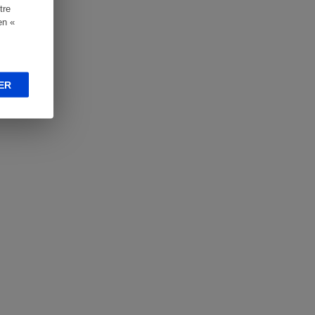
tre
en «
ER