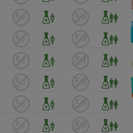
Électricité - Gaz
Appareil photo
numérique
Four encastrable
Lessive
Aspirateur