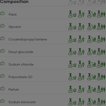
Composition
Téléphone mobile -
Smartphone
Plaque de cuisson à
Aqua
induction
Glycerin
Climatiseur -
Ventilateur
Cocamidopropyl betaine
Decyl glucoside
Antivirus
Climatiseur -
Sodium chloride
Ventilateur
Polysorbate 20
Parfum
Sodium benzoate