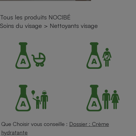
Petit électroménager - U
Complément
Tous les produits NOCIBÉ
alimentaire
Mutuelle
Soins du visage
>
Nettoyants visage
Assurance emprunteur
Matelas
Champagne
bouteille
Banque en 
Téléviseur
Antimoustique
Lave-linge
Radiateur électrique
Que Choisir vous conseille :
Dossier : Crème
hydratante