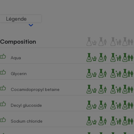
Téléphone mobile -
Smartphone
Plaque de cuisson à
Légende
induction
Composition
Climatiseur -
Ventilateur
Aqua
Antivirus
Glycerin
Climatiseur -
Ventilateur
Cocamidopropyl betaine
Decyl glucoside
Sodium chloride