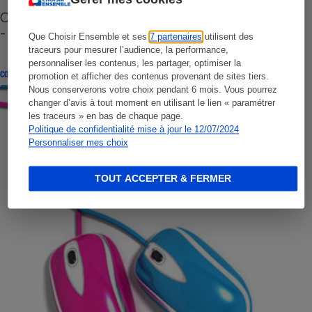
Cafetière à capsules zéro déchet CoffeeB (vidéo)
- Premières impressions
Que Choisir Ensemble et ses
7 partenaires
utilisent des
traceurs pour mesurer l’audience, la performance,
personnaliser les contenus, les partager, optimiser la
CONSEILS
promotion et afficher des contenus provenant de sites tiers.
Nous conserverons votre choix pendant 6 mois. Vous pourrez
changer d’avis à tout moment en utilisant le lien « paramétrer
les traceurs » en bas de chaque page.
Politique de confidentialité mise à jour le 12/07/2024
Personnaliser mes choix
TOUT ACCEPTER & FERMER