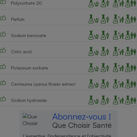
Polysorbate 20
Cafetière à expressos
Parfum
Sodium benzoate
Citric acid
Potassium sorbate
Robot ménager
Centaurea cyanus flower extract
Sodium hydroxide
Abonnez-vous !
Que Choisir Santé
L'expertise, l'indépendance et l'objectivité