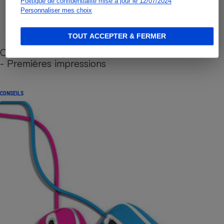
Politique de confidentialité mise à jour le 12/07/2024
Personnaliser mes choix
TOUT ACCEPTER & FERMER
Cafetière à capsules zéro déchet CoffeeB (vidéo)
- Premières impressions
CONSEILS