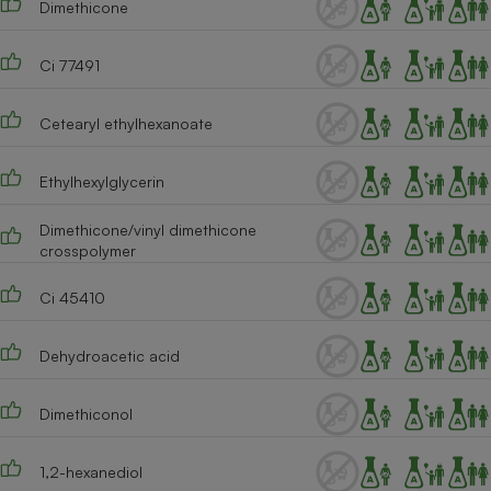
Dimethicone
Cafetière à expressos
Ci 77491
Cetearyl ethylhexanoate
Ethylhexylglycerin
Dimethicone/vinyl dimethicone
crosspolymer
Robot ménager
Ci 45410
Dehydroacetic acid
Dimethiconol
1,2-hexanediol