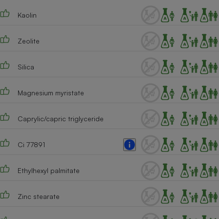
Téléphone mobile -
Smartphone
Kaolin
Plaque de cuisson à
induction
Zeolite
Silica
Climatiseur -
Ventilateur
Magnesium myristate
Antivirus
Caprylic/capric triglyceride
Climatiseur -
Ventilateur
Ci 77891
Ethylhexyl palmitate
Zinc stearate