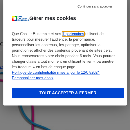
Continuer sans accepter
Gérer mes cookies
Que Choisir Ensemble et ses
7 partenaires
utilisent des
traceurs pour mesurer l’audience, la performance,
Cafetière à capsules zéro déchet CoffeeB (vidéo)
personnaliser les contenus, les partager, optimiser la
- Premières impressions
promotion et afficher des contenus provenant de sites tiers.
Nous conserverons votre choix pendant 6 mois. Vous pourrez
changer d’avis à tout moment en utilisant le lien « paramétrer
les traceurs » en bas de chaque page.
CONSEILS
Politique de confidentialité mise à jour le 12/07/2024
Personnaliser mes choix
TOUT ACCEPTER & FERMER