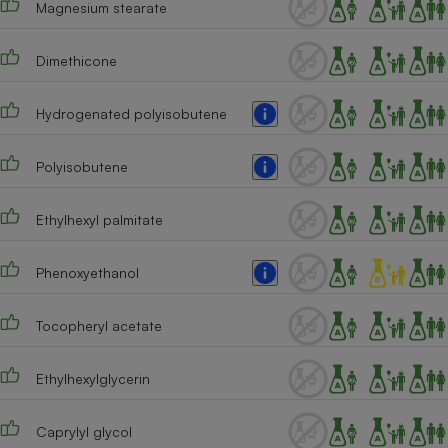
Magnesium stearate
Téléphone mobile -
Smartphone
Plaque de cuisson à
induction
Dimethicone
Hydrogenated polyisobutene
Climatiseur -
Ventilateur
Polyisobutene
Ethylhexyl palmitate
Antivirus
Climatiseur -
Phenoxyethanol
Ventilateur
Tocopheryl acetate
Ethylhexylglycerin
Caprylyl glycol