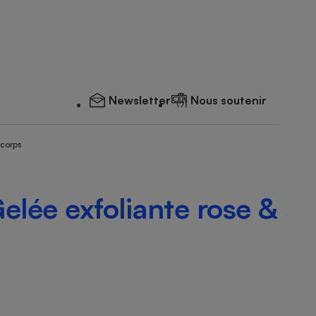
Newsletter
Nous soutenir
 corps
elée exfoliante rose &