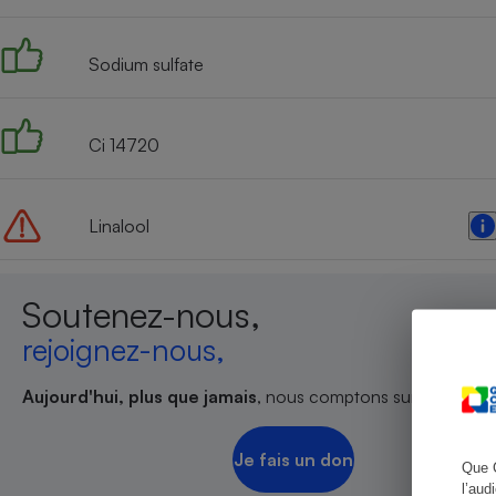
Sodium sulfate
Cafetière à expresso
Ci 14720
Linalool
Soutenez-nous,
Robot ménager
rejoignez-nous,
Aujourd'hui, plus que jamais
, nous comptons sur votre sout
Je fais un don
Que 
l’aud