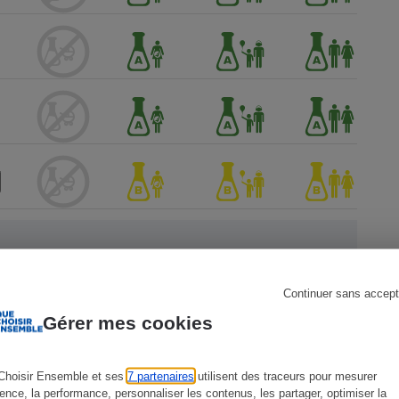
s
Réfrigérateur
Continuer sans accept
ien !
Gérer mes cookies
Choisir Ensemble et ses
7 partenaires
utilisent des traceurs pour mesurer
ience, la performance, personnaliser les contenus, les partager, optimiser la