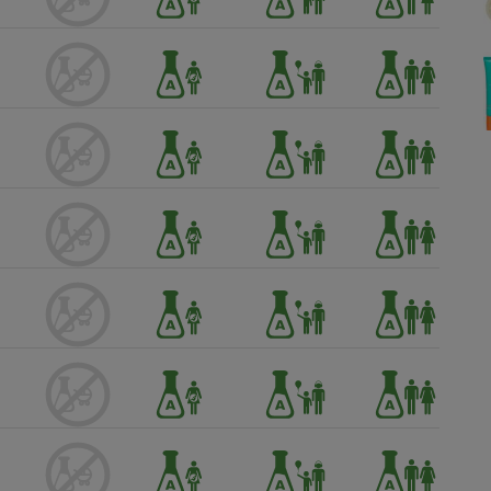
Électricité - Gaz
Appareil photo
numérique
Four encastrable
Lessive
Aspirateur