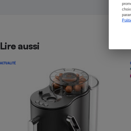
promo
choix
param
Polit
Lire aussi
ACTUALITÉ