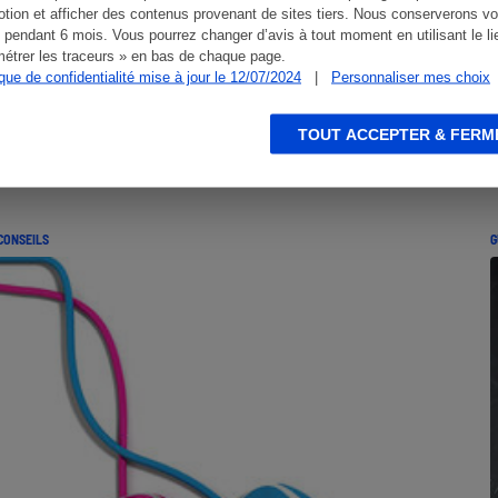
tion et afficher des contenus provenant de sites tiers. Nous conserverons vo
 pendant 6 mois. Vous pourrez changer d’avis à tout moment en utilisant le li
étrer les traceurs » en bas de chaque page.
ique de confidentialité mise à jour le 12/07/2024
|
Personnaliser mes choix
TOUT ACCEPTER & FERM
CONSEILS
G