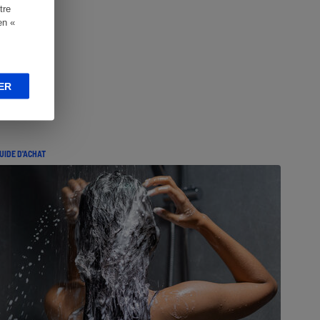
tre
en «
ER
UIDE D'ACHAT