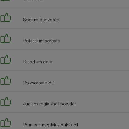
Radiateur électrique
Sodium benzoate
Téléphone mobile -
Smartphone
Plaque de cuisson à
induction
Potassium sorbate
Climatiseur -
Disodium edta
Ventilateur
Polysorbate 80
Antivirus
Climatiseur -
Ventilateur
Juglans regia shell powder
Prunus amygdalus dulcis oil