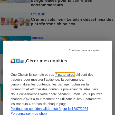
dangereuses pour la santé des
consommateurs
ACTUALITÉ
Crèmes solaires - Le bilan désastreux des
plateformes chinoises
CONSEILS
Crèmes solaires - Les logos à la loupe
Continuer sans accepter
Gérer mes cookies
COMMENT NOUS TESTONS
Crèmes solaires - Le protocole
Que Choisir Ensemble et ses
7 partenaires
utilisent des
traceurs pour mesurer l’audience, la performance,
personnaliser les contenus, les partager, optimiser la
COMMENT NOUS TESTONS
promotion et afficher des contenus provenant de sites tiers.
Crèmes solaires visage - Le protocole
Nous conserverons votre choix pendant 6 mois. Vous pourrez
changer d’avis à tout moment en utilisant le lien « paramétrer
les traceurs » en bas de chaque page.
Politique de confidentialité mise à jour le 12/07/2024
Personnaliser mes choix