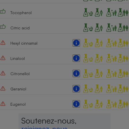
Tocopherol
Citric acid
Hexyl cinnamal
Linalool
Citronellol
Geraniol
Eugenol
Soutenez-nous,
rejoignez-nous,