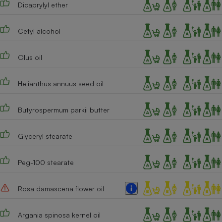
Dicaprylyl ether
Cafetière à expressos
Cetyl alcohol
Olus oil
Helianthus annuus seed oil
Butyrospermum parkii butter
Robot ménager
Glyceryl stearate
Peg-100 stearate
Rosa damascena flower oil
Argania spinosa kernel oil