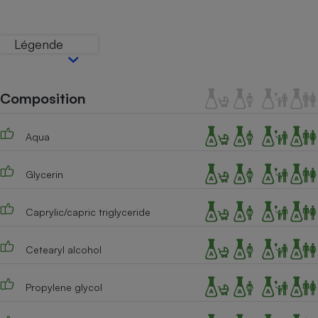
Téléphone mobile -
Smartphone
Plaque de cuisson à
Légende
induction
Composition
Climatiseur -
Ventilateur
Aqua
Antivirus
Glycerin
Climatiseur -
Ventilateur
Caprylic/capric triglyceride
Cetearyl alcohol
Propylene glycol