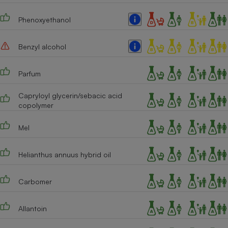
Phenoxyethanol
Benzyl alcohol
Parfum
Capryloyl glycerin/sebacic acid
copolymer
Mel
Helianthus annuus hybrid oil
Carbomer
Allantoin