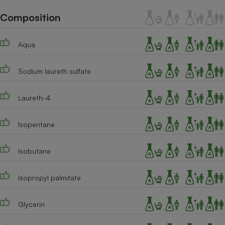
Téléphone mobile -
Smartphone
Composition
Plaque de cuisson à
induction
Aqua
Sodium laureth sulfate
Climatiseur -
Ventilateur
Laureth-4
Antivirus
Isopentane
Climatiseur -
Ventilateur
Isobutane
Isopropyl palmitate
Glycerin