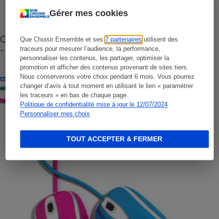
Gérer mes cookies
Cafetière à capsules zéro déchet CoffeeB (vidéo)
Que Choisir Ensemble et ses
7 partenaires
utilisent des
- Premières impressions
traceurs pour mesurer l’audience, la performance,
personnaliser les contenus, les partager, optimiser la
promotion et afficher des contenus provenant de sites tiers.
Nous conserverons votre choix pendant 6 mois. Vous pourrez
CONSEILS
changer d’avis à tout moment en utilisant le lien « paramétrer
les traceurs » en bas de chaque page.
Politique de confidentialité mise à jour le 12/07/2024
Personnaliser mes choix
TOUT ACCEPTER & FERMER