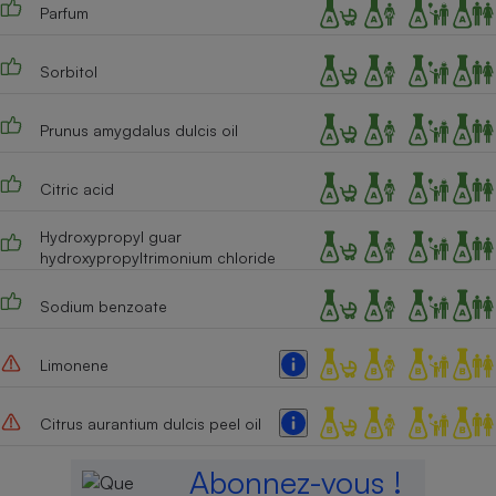
Parfum
Cafetière à expressos
Sorbitol
Prunus amygdalus dulcis oil
Citric acid
Hydroxypropyl guar
hydroxypropyltrimonium chloride
Robot ménager
Sodium benzoate
Limonene
Citrus aurantium dulcis peel oil
Abonnez-vous !