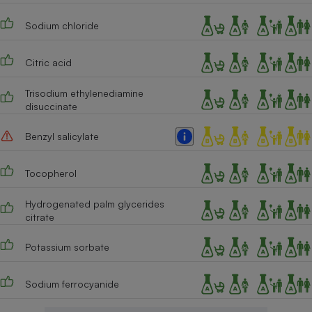
Cafetière à expressos
Sodium chloride
Citric acid
Trisodium ethylenediamine
disuccinate
Benzyl salicylate
Robot ménager
Tocopherol
Hydrogenated palm glycerides
citrate
Potassium sorbate
Sodium ferrocyanide