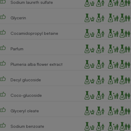
Sodium laureth sulfate
Téléphone mobile -
Smartphone
Plaque de cuisson à
induction
Glycerin
Cocamidopropyl betaine
Climatiseur -
Ventilateur
Parfum
Plumeria alba flower extract
Antivirus
Climatiseur -
Decyl glucoside
Ventilateur
Coco-glucoside
Glyceryl oleate
Sodium benzoate