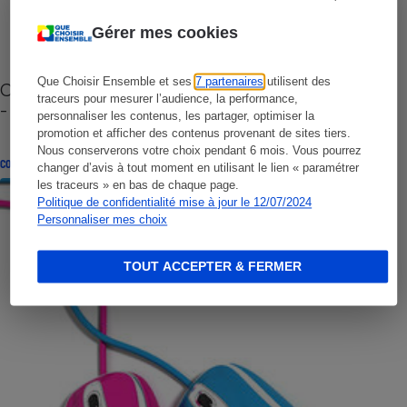
Gérer mes cookies
Que Choisir Ensemble et ses
7 partenaires
utilisent des
Cafetière à capsules zéro déchet CoffeeB (vidéo)
traceurs pour mesurer l’audience, la performance,
- Premières impressions
personnaliser les contenus, les partager, optimiser la
promotion et afficher des contenus provenant de sites tiers.
Nous conserverons votre choix pendant 6 mois. Vous pourrez
CONSEILS
changer d’avis à tout moment en utilisant le lien « paramétrer
les traceurs » en bas de chaque page.
Politique de confidentialité mise à jour le 12/07/2024
Personnaliser mes choix
TOUT ACCEPTER & FERMER