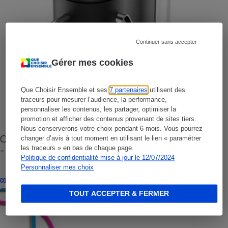
Continuer sans accepter
Gérer mes cookies
Que Choisir Ensemble et ses
7 partenaires
utilisent des
traceurs pour mesurer l’audience, la performance,
personnaliser les contenus, les partager, optimiser la
promotion et afficher des contenus provenant de sites tiers.
Nous conserverons votre choix pendant 6 mois. Vous pourrez
Cafetière à capsules zéro déchet CoffeeB (vidéo)
changer d’avis à tout moment en utilisant le lien « paramétrer
- Premières impressions
les traceurs » en bas de chaque page.
Politique de confidentialité mise à jour le 12/07/2024
Personnaliser mes choix
CONSEILS
TOUT ACCEPTER & FERMER