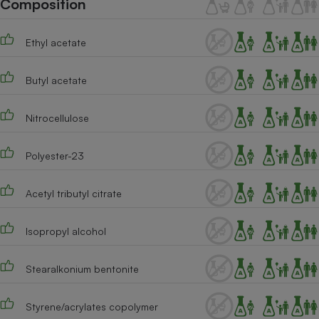
Composition
Téléphone mobile -
Smartphone
Plaque de cuisson à
Ethyl acetate
induction
Butyl acetate
Climatiseur -
Ventilateur
Nitrocellulose
Polyester-23
Antivirus
Climatiseur -
Acetyl tributyl citrate
Ventilateur
Isopropyl alcohol
Stearalkonium bentonite
Styrene/acrylates copolymer