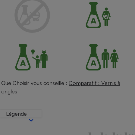
Petit électroménager - U
Complément
alimentaire
Mutuelle
Assurance emprunteur
Matelas
Champagne
bouteille
Banque en 
Téléviseur
Que Choisir vous conseille :
Comparatif : Vernis à
Antimoustique
Lave-linge
ongles
Légende
Radiateur électrique