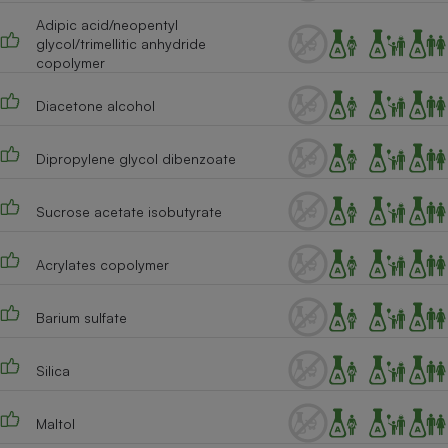
Adipic acid/neopentyl
Cafetière à expressos
glycol/trimellitic anhydride
copolymer
Diacetone alcohol
Dipropylene glycol dibenzoate
Sucrose acetate isobutyrate
Robot ménager
Acrylates copolymer
Barium sulfate
Silica
Maltol