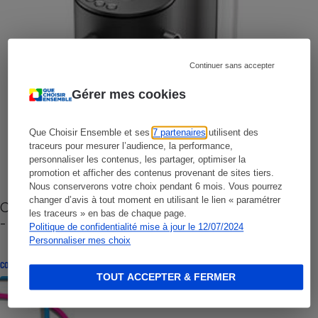
Continuer sans accepter
Gérer mes cookies
Que Choisir Ensemble et ses
7 partenaires
utilisent des
traceurs pour mesurer l’audience, la performance,
personnaliser les contenus, les partager, optimiser la
promotion et afficher des contenus provenant de sites tiers.
Nous conserverons votre choix pendant 6 mois. Vous pourrez
changer d’avis à tout moment en utilisant le lien « paramétrer
Cafetière à capsules zéro déchet CoffeeB (vidéo)
les traceurs » en bas de chaque page.
- Premières impressions
Politique de confidentialité mise à jour le 12/07/2024
Personnaliser mes choix
CONSEILS
TOUT ACCEPTER & FERMER