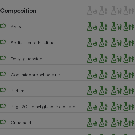
Téléphone mobile -
Smartphone
Composition
Plaque de cuisson à
induction
Aqua
Sodium laureth sulfate
Climatiseur -
Ventilateur
Decyl glucoside
Antivirus
Cocamidopropyl betaine
Climatiseur -
Ventilateur
Parfum
Peg-120 methyl glucose dioleate
Citric acid