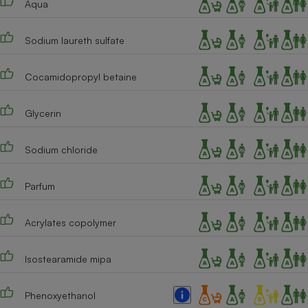
Aqua
Téléphone mobile -
Smartphone
Plaque de cuisson à
Sodium laureth sulfate
induction
Cocamidopropyl betaine
Climatiseur -
Ventilateur
Glycerin
Sodium chloride
Antivirus
Climatiseur -
Parfum
Ventilateur
Acrylates copolymer
Isostearamide mipa
Phenoxyethanol