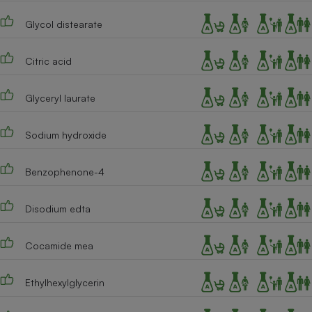
Cafetière à expressos
Glycol distearate
Citric acid
Glyceryl laurate
Sodium hydroxide
Robot ménager
Benzophenone-4
Disodium edta
Cocamide mea
Ethylhexylglycerin