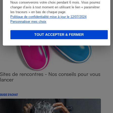
Nous conserverons votre choix pendant 6 mois. Vous pourrez
changer d’avis à tout moment en utilisant le lien « paramétrer
les traceurs » en bas de chaque page.
Politique de confidentialité mise à jour le 12/07/2024
Personnaliser mes choix
TOUT ACCEPTER & FERMER
Sites de rencontres - Nos conseils pour vous
lancer
GUIDE D'ACHAT