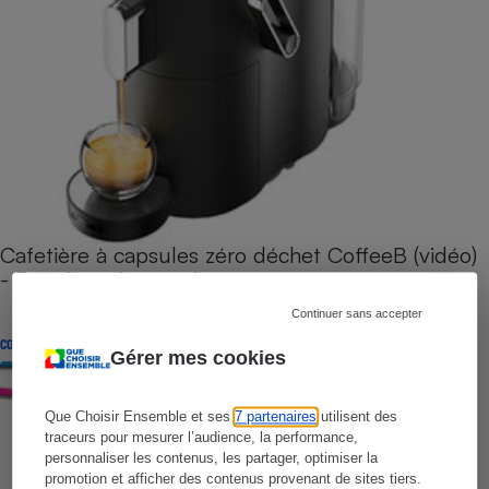
Cafetière à capsules zéro déchet CoffeeB (vidéo)
- Premières impressions
Continuer sans accepter
CONSEILS
Gérer mes cookies
Que Choisir Ensemble et ses
7 partenaires
utilisent des
traceurs pour mesurer l’audience, la performance,
personnaliser les contenus, les partager, optimiser la
promotion et afficher des contenus provenant de sites tiers.