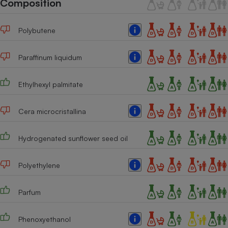
Composition
Téléphone mobile -
Smartphone
Plaque de cuisson à
Polybutene
induction
Paraffinum liquidum
Climatiseur -
Ventilateur
Ethylhexyl palmitate
Cera microcristallina
Antivirus
Climatiseur -
Hydrogenated sunflower seed oil
Ventilateur
Polyethylene
Parfum
Phenoxyethanol