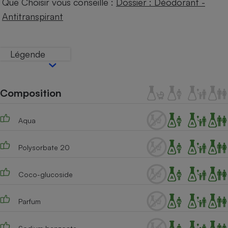
Que Choisir vous conseille :
Dossier : Déodorant -
Téléphone mobile -
Smartphone
Antitranspirant
Plaque de cuisson à
induction
Légende
Climatiseur -
Ventilateur
Composition
Antivirus
Aqua
Climatiseur -
Ventilateur
Polysorbate 20
Coco-glucoside
Parfum