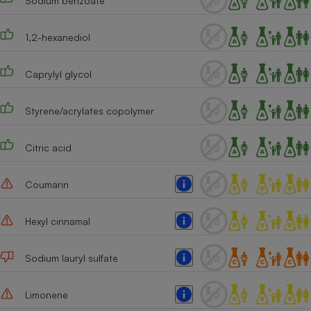
Sodium benzoate
Cafetière à expressos
1,2-hexanediol
Caprylyl glycol
Styrene/acrylates copolymer
Citric acid
Robot ménager
Coumarin
Hexyl cinnamal
Sodium lauryl sulfate
Limonene