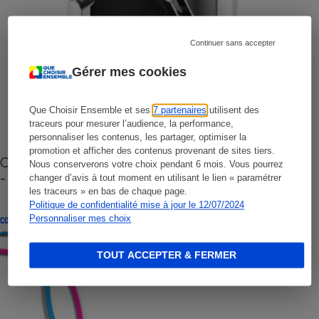
Continuer sans accepter
Gérer mes cookies
Que Choisir Ensemble et ses
7 partenaires
utilisent des
traceurs pour mesurer l’audience, la performance,
personnaliser les contenus, les partager, optimiser la
promotion et afficher des contenus provenant de sites tiers.
Cafetière à capsules zéro déchet CoffeeB (vidéo)
Nous conserverons votre choix pendant 6 mois. Vous pourrez
- Premières impressions
changer d’avis à tout moment en utilisant le lien « paramétrer
les traceurs » en bas de chaque page.
Politique de confidentialité mise à jour le 12/07/2024
Personnaliser mes choix
CONSEILS
TOUT ACCEPTER & FERMER