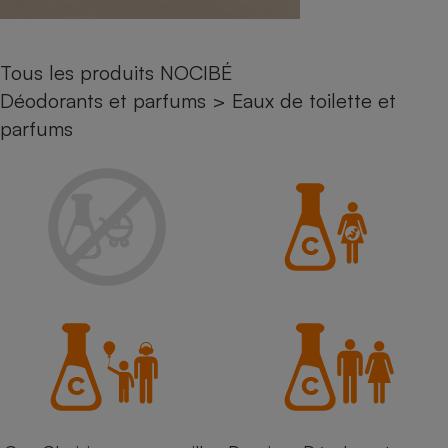
Petit électroménager - U
Complément
alimentaire
Tous les produits NOCIBÉ
Mutuelle
Assurance emprunteur
Déodorants et parfums
>
Eaux de toilette et
parfums
Matelas
Champagne
bouteille
Banque en 
Téléviseur
Antimoustique
Lave-linge
Radiateur électrique