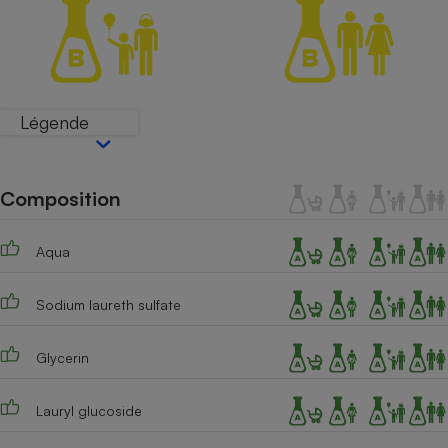
Téléphone mobile -
Smartphone
Plaque de cuisson à
induction
Légende
Climatiseur -
Ventilateur
Composition
Antivirus
Aqua
Climatiseur -
Ventilateur
Sodium laureth sulfate
Glycerin
Lauryl glucoside