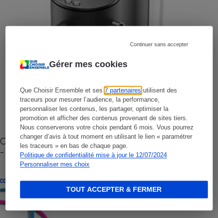
Continuer sans accepter
Gérer mes cookies
Que Choisir Ensemble et ses
7 partenaires
utilisent des
traceurs pour mesurer l’audience, la performance,
personnaliser les contenus, les partager, optimiser la
promotion et afficher des contenus provenant de sites tiers.
Nous conserverons votre choix pendant 6 mois. Vous pourrez
changer d’avis à tout moment en utilisant le lien « paramétrer
Cafetière à capsules zéro déchet CoffeeB (vidéo)
les traceurs » en bas de chaque page.
- Premières impressions
Politique de confidentialité mise à jour le 12/07/2024
Personnaliser mes choix
CONSEILS
TOUT ACCEPTER & FERMER