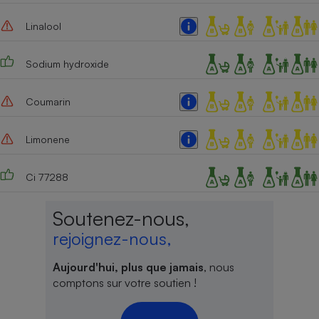
Cafetière à expressos
Linalool
Sodium hydroxide
Coumarin
Limonene
Robot ménager
Ci 77288
Soutenez-nous,
rejoignez-nous,
Aujourd'hui, plus que jamais
, nous
comptons sur votre soutien !