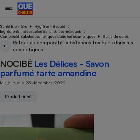
Santé Bien-être
Hygiène - Beauté
Ingrédients indésirables dans les cosmétiques
Comparatif Substances toxiques dans les cosmétiques
Soins du corps
Retour au comparatif substances toxiques dans les
Additifs a
Comparate
Comparatif
Comparateu
Comparatif
Comparateu
Comparatif
Comparati
Substances
Toutes les actualités
Tous les services
Tous nos combats
L’association
Organismes de défense 
Train
cosmétiques
supermarc
cosmétiqu
Comparateu
Achat - Vente - Travaux
Démarche administrative
Enquêtes
Nos actions
Nos missions
Système judiciaire
Transport aérien
gratuit
NOCIBÉ
Les Délices - Savon
Copropriété
Famille
Guides d'achat
Nos grandes victoires
Notre méthodologie
parfumé tarte amandine
Location
Senior
Comparateu
Comparate
Comparati
Comparatif
Comparate
Comparatif
Comparatif
Conseils
Les billets de la présidente
Notre financement
supermarc
électrique
Mis à jour le 28 décembre 2022
Service marchand
Magasin - Grande surfac
Sport
Soumettre un litige
Brèves
Nos associations locales
Nos partenaires
Air
Marketing - Fidélisation
Vacances - Tourisme
Lettres types
Produit rincé
Nous rejoindre
Nous rejoindre
Déchet
Méthode de vente - Abu
Rencontrer une association locale
Comparate
Comparatif
Comparatif
Comparatif
Comparatif
En savoir plus sur Que Choisir Ensemble
Eau
s
Agriculture
Achat - Vente - Location
Energie
Nutrition
Assurance auto
-nous ?
Produit alimentaire
Carburant
Comparati
Comparati
Comparati
Comparate