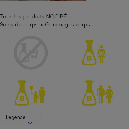
Petit électroménager - U
Complément
Tous les produits NOCIBÉ
alimentaire
Mutuelle
Soins du corps
>
Gommages corps
Assurance emprunteur
Matelas
Champagne
bouteille
Banque en 
Téléviseur
Antimoustique
Lave-linge
Radiateur électrique
Légende