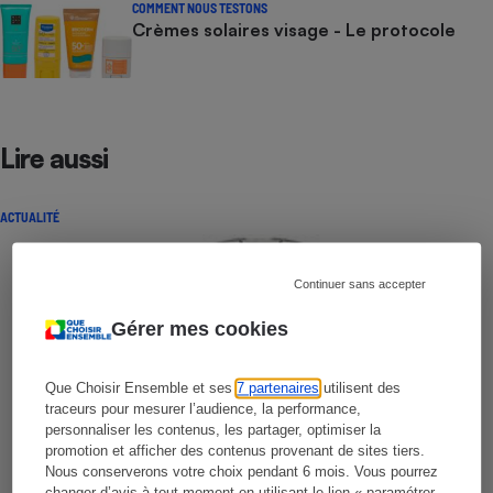
COMMENT NOUS TESTONS
Crèmes solaires visage - Le protocole
Lire aussi
ACTUALITÉ
Continuer sans accepter
Gérer mes cookies
Que Choisir Ensemble et ses
7 partenaires
utilisent des
traceurs pour mesurer l’audience, la performance,
personnaliser les contenus, les partager, optimiser la
promotion et afficher des contenus provenant de sites tiers.
Nous conserverons votre choix pendant 6 mois. Vous pourrez
changer d’avis à tout moment en utilisant le lien « paramétrer