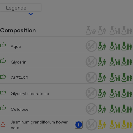
Téléphone mobile -
Légende
Smartphone
Plaque de cuisson à
induction
Composition
Climatiseur -
Aqua
Ventilateur
Glycerin
Antivirus
Ci 77499
Climatiseur -
Ventilateur
Glyceryl stearate se
Cellulose
Jasminum grandiflorum flower
cera