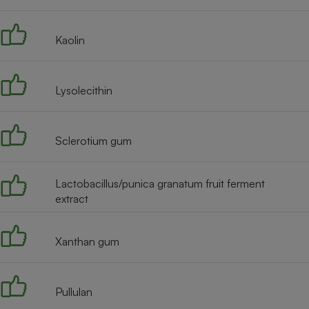
Radiateur électrique
Kaolin
Téléphone mobile -
Smartphone
Plaque de cuisson à
induction
Lysolecithin
Sclerotium gum
Climatiseur -
Ventilateur
Lactobacillus/punica granatum fruit ferment
extract
Antivirus
Climatiseur -
Ventilateur
Xanthan gum
Pullulan