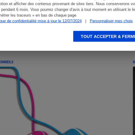
tion et afficher des contenus provenant de sites tiers. Nous conserverons vo
 pendant 6 mois. Vous pourrez changer d’avis à tout moment en utilisant le li
étrer les traceurs » en bas de chaque page.
ique de confidentialité mise à jour le 12/07/2024
|
Personnaliser mes choix
TOUT ACCEPTER & FERM
CONSEILS
G