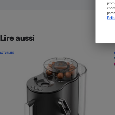
promo
choix
param
Polit
Lire aussi
ACTUALITÉ