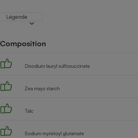
Internet
Légende
Gros électroménager
Téléphonie
Petit électroménager 
Complément
alimentaire
Composition
Mutuelle
Assurance emprunteu
Disodium lauryl sulfosuccinate
Matelas
Champa
boutei
Zea mays starch
Banque 
Téléviseur
Antimoustique
Lave-linge
Talc
Sodium myristoyl glutamate