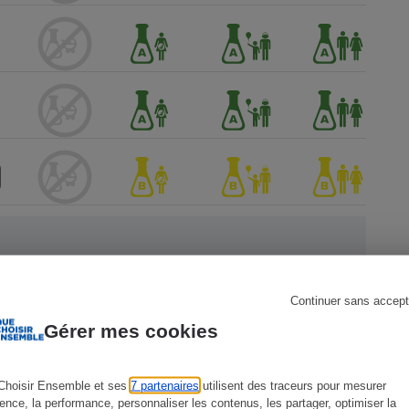
s
Réfrigérateur
Continuer sans accept
ien !
Gérer mes cookies
Choisir Ensemble et ses
7 partenaires
utilisent des traceurs pour mesurer
ience, la performance, personnaliser les contenus, les partager, optimiser la