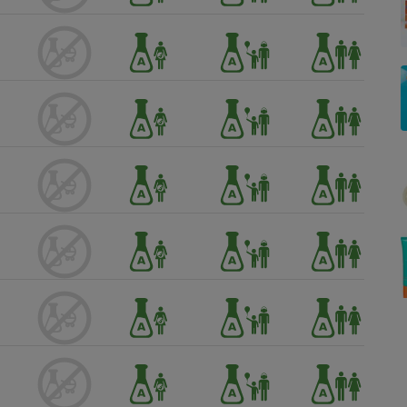
Électricité - Gaz
Appareil photo
numérique
Four encastrable
Lessive
Aspirateur