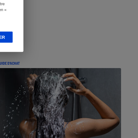
tre
en «
ER
UIDE D'ACHAT