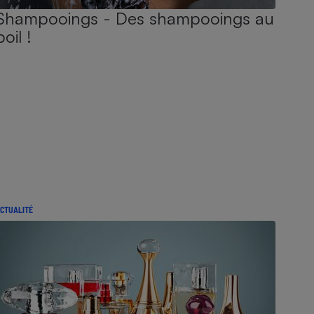
Shampooings - Des shampooings au
poil !
CTUALITÉ