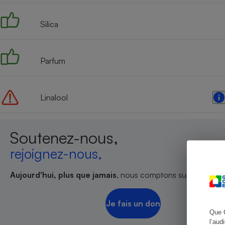
Silica
Cafetière à expresso
Parfum
Linalool
Soutenez-nous,
Robot ménager
rejoignez-nous,
Aujourd'hui, plus que jamais
, nous comptons sur votre sout
Je fais un don
Que 
l’aud