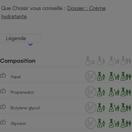
Téléphone mobile -
Que Choisir vous conseille :
Dossier : Crème
Smartphone
Plaque de cuisson à
hydratante
induction
Légende
Climatiseur -
Ventilateur
Composition
Antivirus
Aqua
Climatiseur -
Ventilateur
Propanediol
Butylene glycol
Glycerin