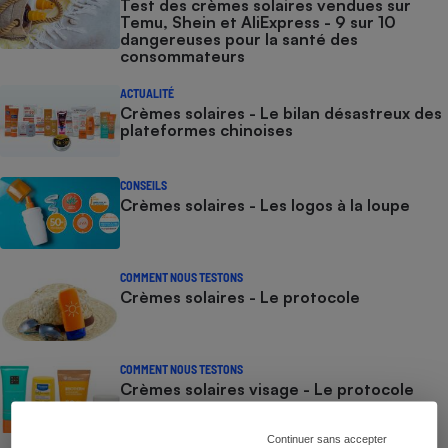
Test des crèmes solaires vendues sur
Temu, Shein et AliExpress - 9 sur 10
dangereuses pour la santé des
consommateurs
ACTUALITÉ
Crèmes solaires - Le bilan désastreux des
plateformes chinoises
CONSEILS
Crèmes solaires - Les logos à la loupe
COMMENT NOUS TESTONS
Crèmes solaires - Le protocole
COMMENT NOUS TESTONS
Crèmes solaires visage - Le protocole
Continuer sans accepter