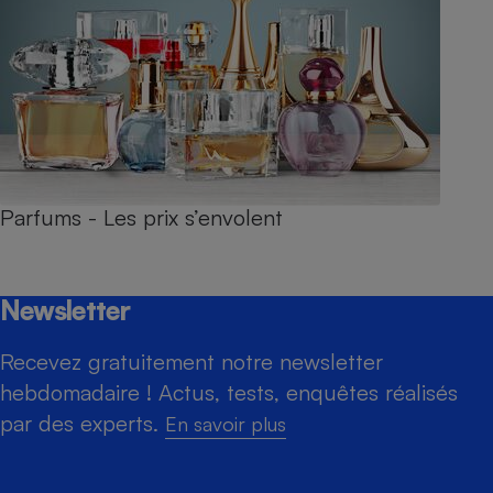
Parfums - Les prix s’envolent
Newsletter
Recevez gratuitement notre newsletter
hebdomadaire ! Actus, tests, enquêtes réalisés
par des experts.
En savoir plus