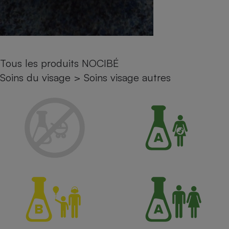
Petit électroménager - U
Complément
alimentaire
Mutuelle
Assurance emprunteur
Tous les produits NOCIBÉ
Soins du visage
>
Soins visage autres
Matelas
Champagne
bouteille
Banque en 
Téléviseur
Antimoustique
Lave-linge
Radiateur électrique