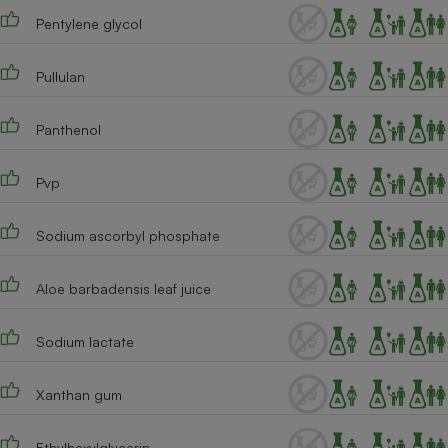
Pentylene glycol
Cafetière à expressos
Pullulan
Panthenol
Pvp
Robot ménager
Sodium ascorbyl phosphate
Aloe barbadensis leaf juice
Sodium lactate
Xanthan gum
Ethylhexylglycerin