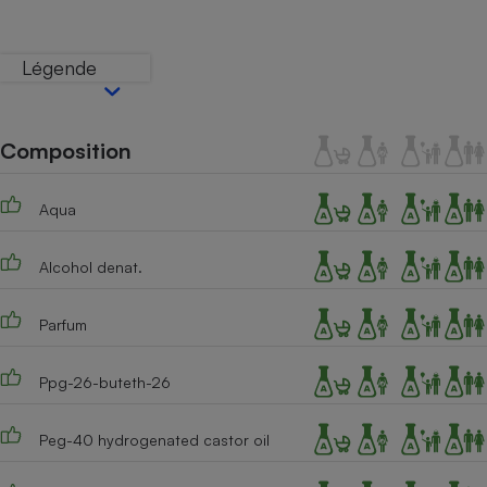
Téléphone mobile -
Smartphone
Plaque de cuisson à
Légende
induction
Composition
Climatiseur -
Ventilateur
Aqua
Antivirus
Alcohol denat.
Climatiseur -
Ventilateur
Parfum
Ppg-26-buteth-26
Peg-40 hydrogenated castor oil