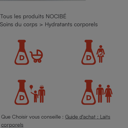
Petit électroménager - U
Complément
Tous les produits NOCIBÉ
alimentaire
Mutuelle
Soins du corps
>
Hydratants corporels
Assurance emprunteur
Matelas
Champagne
bouteille
Banque en 
Téléviseur
Antimoustique
Lave-linge
Radiateur électrique
Que Choisir vous conseille :
Guide d'achat : Laits
corporels