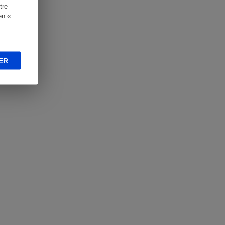
tre
en «
ER