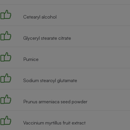
Radiateur électrique
Cetearyl alcohol
Téléphone mobile -
Smartphone
Plaque de cuisson à
induction
Glyceryl stearate citrate
Pumice
Climatiseur -
Ventilateur
Sodium stearoyl glutamate
Antivirus
Climatiseur -
Ventilateur
Prunus armeniaca seed powder
Vaccinium myrtillus fruit extract