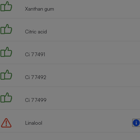
Xanthan gum
Citric acid
Ci 77491
Ci 77492
Ci 77499
Linalool