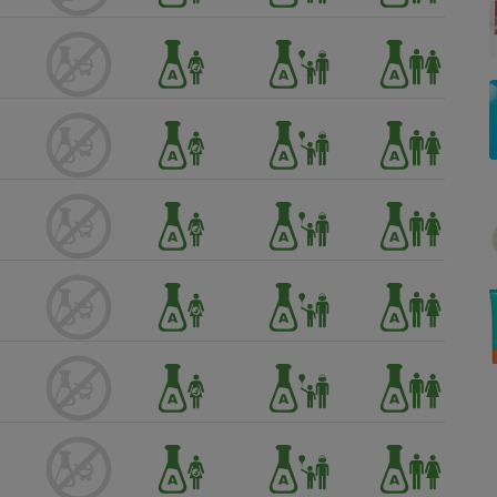
Électricité - Gaz
Appareil photo
numérique
Four encastrable
Lessive
Aspirateur