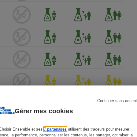
s
Réfrigérateur
Continuer sans accept
Gérer mes cookies
Choisir Ensemble et ses
7 partenaires
utilisent des traceurs pour mesurer
ience, la performance, personnaliser les contenus, les partager, optimiser la