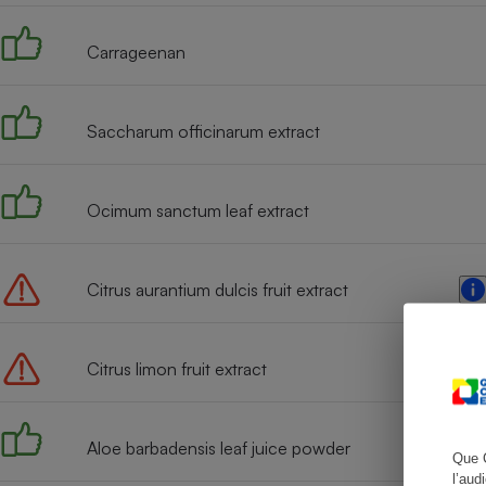
Carrageenan
Cafetière à expresso
Saccharum officinarum extract
Ocimum sanctum leaf extract
Citrus aurantium dulcis fruit extract
Robot ménager
Citrus limon fruit extract
Aloe barbadensis leaf juice powder
Que 
l’aud