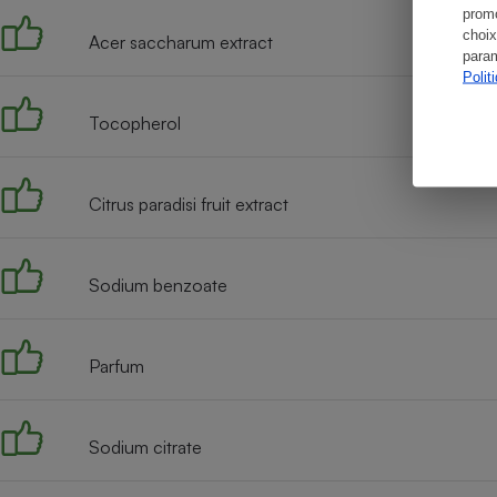
promo
choix
Acer saccharum extract
param
Polit
Tocopherol
Citrus paradisi fruit extract
Sodium benzoate
Parfum
Sodium citrate