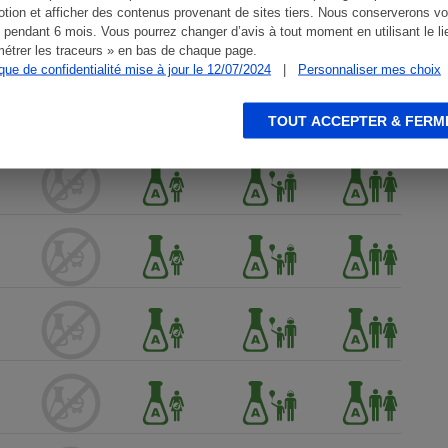
tion et afficher des contenus provenant de sites tiers. Nous conserverons vo
 pendant 6 mois. Vous pourrez changer d’avis à tout moment en utilisant le li
étrer les traceurs » en bas de chaque page.
ique de confidentialité mise à jour le 12/07/2024
|
Personnaliser mes choix
TOUT ACCEPTER & FERM