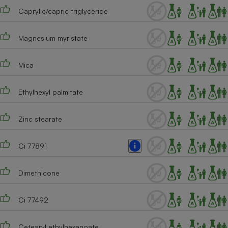
Caprylic/capric triglyceride
Cafetière à expressos
Magnesium myristate
Mica
Ethylhexyl palmitate
Robot ménager
Zinc stearate
Ci 77891
Dimethicone
Ci 77492
Cetearyl ethylhexanoate