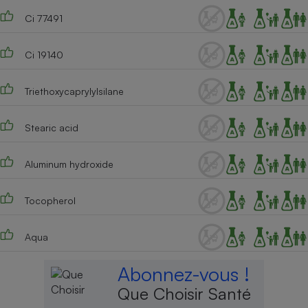
Ci 77491
Ci 19140
Triethoxycaprylylsilane
Stearic acid
Aluminum hydroxide
Tocopherol
Aqua
Abonnez-vous !
Que Choisir Santé