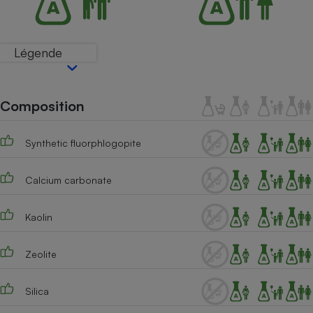
Téléphone mobile -
Smartphone
Plaque de cuisson à
induction
Légende
Climatiseur -
Composition
Ventilateur
Synthetic fluorphlogopite
Antivirus
Calcium carbonate
Climatiseur -
Ventilateur
Kaolin
Zeolite
Silica