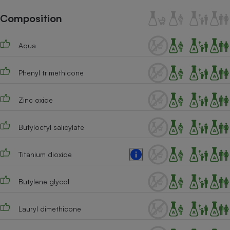
Téléphone mobile -
Smartphone
Composition
Plaque de cuisson à
induction
Aqua
Phenyl trimethicone
Climatiseur -
Ventilateur
Zinc oxide
Antivirus
Butyloctyl salicylate
Climatiseur -
Ventilateur
Titanium dioxide
Butylene glycol
Lauryl dimethicone