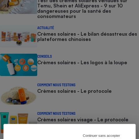
Test des crèmes solaires vendues sur
Temu, Shein et AliExpress - 9 sur 10
dangereuses pour la santé des
consommateurs
ACTUALITÉ
Crèmes solaires - Le bilan désastreux des
plateformes chinoises
CONSEILS
Crèmes solaires - Les logos à la loupe
COMMENT NOUS TESTONS
Crèmes solaires - Le protocole
COMMENT NOUS TESTONS
Crèmes solaires visage - Le protocole
Continuer sans accepter