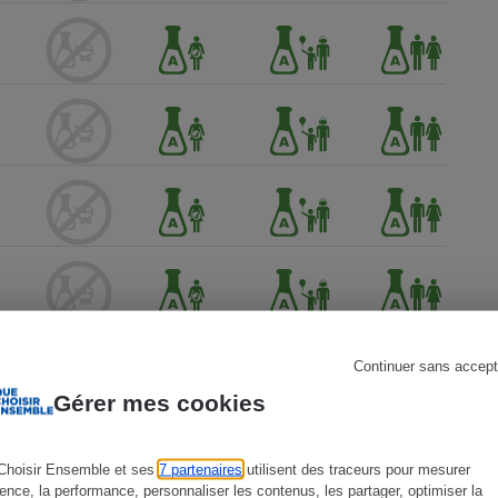
s
Réfrigérateur
Continuer sans accept
Gérer mes cookies
Choisir Ensemble et ses
7 partenaires
utilisent des traceurs pour mesurer
ience, la performance, personnaliser les contenus, les partager, optimiser la