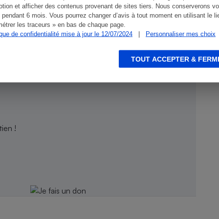
tion et afficher des contenus provenant de sites tiers. Nous conserverons vo
 pendant 6 mois. Vous pourrez changer d’avis à tout moment en utilisant le li
étrer les traceurs » en bas de chaque page.
ique de confidentialité mise à jour le 12/07/2024
|
Personnaliser mes choix
TOUT ACCEPTER & FERM
ien !