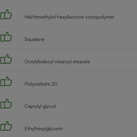
Radiateur électrique
Hdi/trimethylol hexyllactone crosspolymer
Téléphone mobile -
Smartphone
Plaque de cuisson à
induction
Squalane
Octyldodecyl stearoyl stearate
Climatiseur -
Ventilateur
Polysorbate 20
Antivirus
Climatiseur -
Ventilateur
Caprylyl glycol
Ethylhexylglycerin