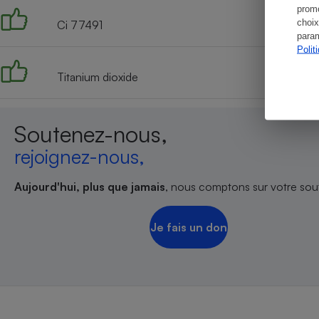
promo
choix
Ci 77491
param
Polit
Titanium dioxide
Soutenez-nous,
rejoignez-nous,
Aujourd'hui, plus que jamais
, nous comptons sur votre sout
Je fais un don