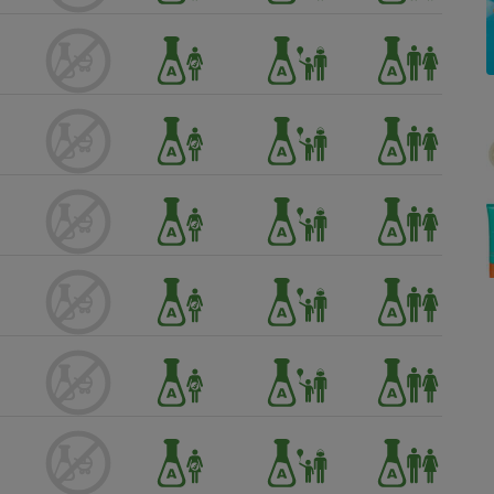
Électricité - Gaz
Appareil photo
numérique
Four encastrable
Lessive
Aspirateur