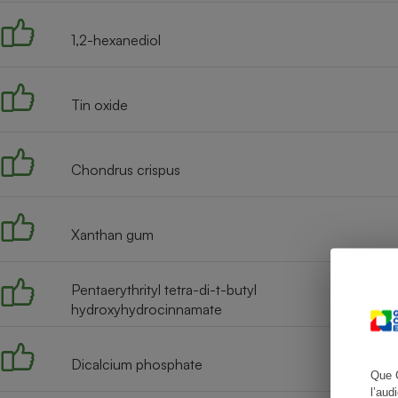
1,2-hexanediol
Cafetière à expresso
Tin oxide
Chondrus crispus
Xanthan gum
Robot ménager
Pentaerythrityl tetra-di-t-butyl
hydroxyhydrocinnamate
Dicalcium phosphate
Que 
l’aud