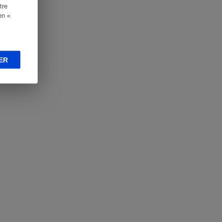
tre
en «
ER