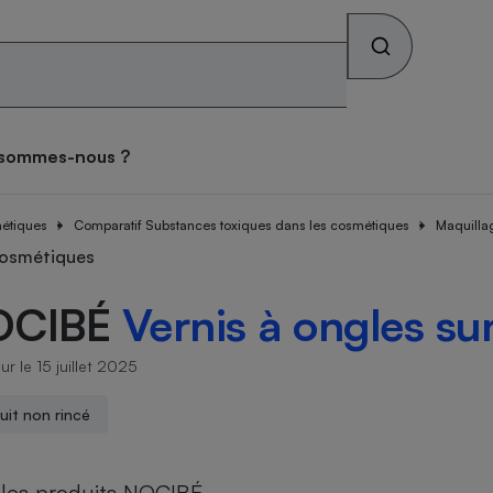
Rechercher sur le site
os combats
Qui sommes-nous ?
 sommes-nous ?
s alimentaires
ateur mutuelle
tif sièges auto
ateur gratuit des
tif lave-linge
teur forfait mobile
tif vélo électrique
atif matelas
ces toxiques dans les
métiques
se des consommateurs
Comparatif Substances toxiques dans les cosmétiques
Maquilla
archés
iques
teur Gaz & Électricité
ux
ive
cosmétiques
OCIBÉ
Vernis à ongles s
ateur gratuit des
ateur assurance vie
atif pneus
tif lave-vaisselle
ateur box internet
tif climatiseur mobile
atif brosse à dents
archés
que
face
ur le 15 juillet 2025
on
uit non rincé
Abus
ateur banque
tif four encastrable
tif téléviseur
tif climatiseur split
tif prothèses auditives
ion
 les produits NOCIBÉ