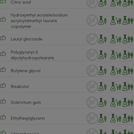
Citric acid
Cafetière à expressos
Hydroxyethyl acrylate/sodium
acryloyldimethyl taurate
copolymer
Lauryl glucoside
Polyglyceryl-2
dipolyhydroxystearate
Robot ménager
Butylene glycol
Bisabolol
Sclerotium gum
Ethylhexylglycerin
Chlorphenesin