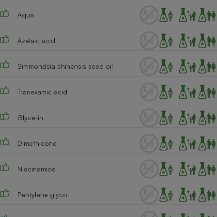
Téléphone mobile -
Smartphone
Aqua
Plaque de cuisson à
induction
Azelaic acid
Simmondsia chinensis seed oil
Climatiseur -
Ventilateur
Tranexamic acid
Antivirus
Glycerin
Climatiseur -
Ventilateur
Dimethicone
Niacinamide
Pentylene glycol