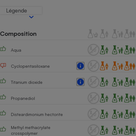
Téléphone mobile -
Smartphone
Légende
Plaque de cuisson à
induction
Composition
Climatiseur -
Ventilateur
Aqua
Cyclopentasiloxane
Antivirus
Climatiseur -
Titanium dioxide
Ventilateur
Propanediol
Disteardimonium hectorite
Methyl methacrylate
crosspolymer