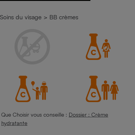
Petit électroménager - U
Complément
Soins du visage
>
BB crèmes
alimentaire
Mutuelle
Assurance emprunteur
Matelas
Champagne
bouteille
Banque en 
Téléviseur
Antimoustique
Lave-linge
Que Choisir vous conseille :
Dossier : Crème
Radiateur électrique
hydratante