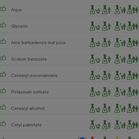
Téléphone mobile -
Smartphone
Aqua
Plaque de cuisson à
induction
Glycerin
Aloe barbadensis leaf juice
Climatiseur -
Ventilateur
Sodium benzoate
Antivirus
Cetearyl isononanoate
Climatiseur -
Ventilateur
Potassium sorbate
Cetearyl alcohol
Cetyl palmitate