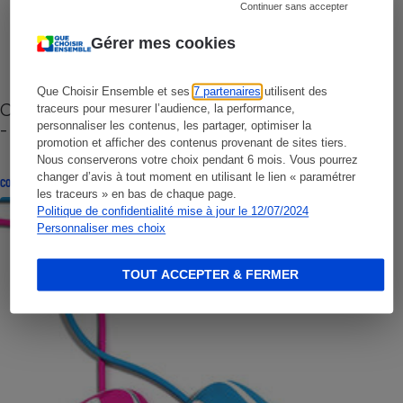
Continuer sans accepter
Gérer mes cookies
Que Choisir Ensemble et ses
7 partenaires
utilisent des
Cafetière à capsules zéro déchet CoffeeB (vidéo)
traceurs pour mesurer l’audience, la performance,
- Premières impressions
personnaliser les contenus, les partager, optimiser la
promotion et afficher des contenus provenant de sites tiers.
Nous conserverons votre choix pendant 6 mois. Vous pourrez
changer d’avis à tout moment en utilisant le lien « paramétrer
CONSEILS
les traceurs » en bas de chaque page.
Politique de confidentialité mise à jour le 12/07/2024
Personnaliser mes choix
TOUT ACCEPTER & FERMER