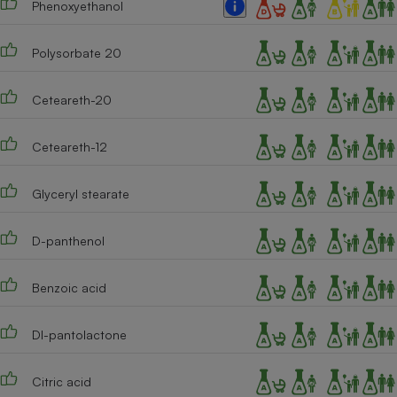
Phenoxyethanol
Cafetière à expressos
Polysorbate 20
Ceteareth-20
Ceteareth-12
Glyceryl stearate
Robot ménager
D-panthenol
Benzoic acid
Dl-pantolactone
Citric acid