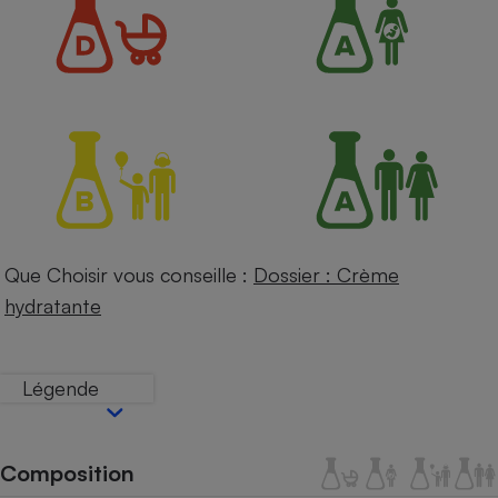
Petit électroménager - U
Complément
alimentaire
Mutuelle
Assurance emprunteur
Matelas
Champagne
bouteille
Banque en 
Que Choisir vous conseille :
Dossier : Crème
Téléviseur
hydratante
Antimoustique
Lave-linge
Légende
Radiateur électrique
Composition