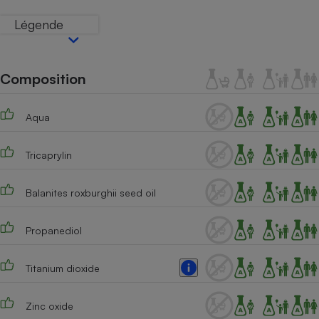
Téléphone mobile -
Smartphone
Légende
Plaque de cuisson à
induction
Composition
Climatiseur -
Ventilateur
Aqua
Tricaprylin
Antivirus
Climatiseur -
Balanites roxburghii seed oil
Ventilateur
Propanediol
Titanium dioxide
Zinc oxide