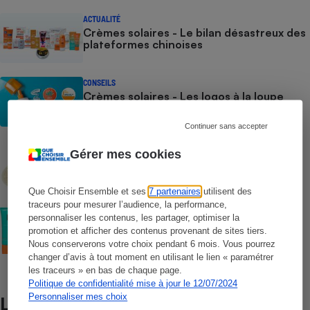
ACTUALITÉ
Crèmes solaires - Le bilan désastreux des
plateformes chinoises
CONSEILS
Crèmes solaires - Les logos à la loupe
Continuer sans accepter
COMMENT NOUS TESTONS
Gérer mes cookies
Crèmes solaires - Le protocole
Que Choisir Ensemble et ses
7 partenaires
utilisent des
traceurs pour mesurer l’audience, la performance,
COMMENT NOUS TESTONS
personnaliser les contenus, les partager, optimiser la
Crèmes solaires visage - Le protocole
promotion et afficher des contenus provenant de sites tiers.
Nous conserverons votre choix pendant 6 mois. Vous pourrez
changer d’avis à tout moment en utilisant le lien « paramétrer
les traceurs » en bas de chaque page.
Politique de confidentialité mise à jour le 12/07/2024
Personnaliser mes choix
Lire aussi