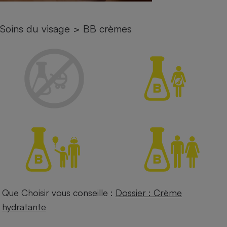
Petit électroménager - U
Complément
Soins du visage
>
BB crèmes
alimentaire
Mutuelle
Assurance emprunteur
Matelas
Champagne
bouteille
Banque en 
Téléviseur
Antimoustique
Lave-linge
Que Choisir vous conseille :
Dossier : Crème
Radiateur électrique
hydratante