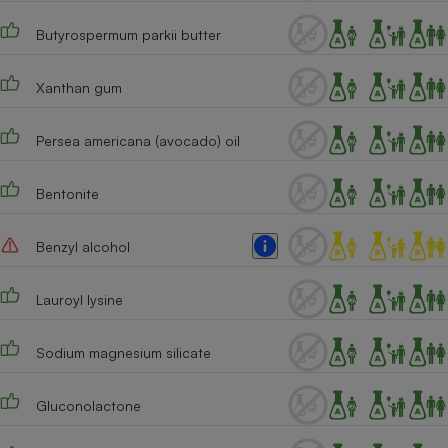
Cafetière à expressos
Butyrospermum parkii butter
Xanthan gum
Persea americana (avocado) oil
Bentonite
Robot ménager
Benzyl alcohol
Lauroyl lysine
Sodium magnesium silicate
Gluconolactone