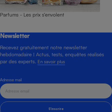
Parfums - Les prix s’envolent
Newsletter
Recevez gratuitement notre newsletter
hebdomadaire ! Actus, tests, enquêtes réalisés
par des experts.
En savoir plus
Adresse mail
S'inscrire