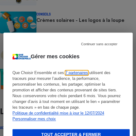
CONSEILS
Crèmes solaires - Les logos à la loupe
COMMENT NOUS TESTONS
Continuer sans accepter
Crèmes solaires - Le protocole
Gérer mes cookies
COMMENT NOUS TESTONS
Que Choisir Ensemble et ses
7 partenaires
utilisent des
Crèmes solaires visage - Le protocole
traceurs pour mesurer l’audience, la performance,
personnaliser les contenus, les partager, optimiser la
promotion et afficher des contenus provenant de sites tiers.
Nous conserverons votre choix pendant 6 mois. Vous pourrez
changer d’avis à tout moment en utilisant le lien « paramétrer
les traceurs » en bas de chaque page.
Lire aussi
Politique de confidentialité mise à jour le 12/07/2024
Personnaliser mes choix
ACTUALITÉ
TOUT ACCEPTER & FERMER