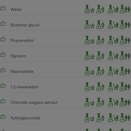
Téléphone mobile -
Smartphone
Water
Plaque de cuisson à
induction
Butylene glycol
Propanediol
Climatiseur -
Ventilateur
Glycerin
Antivirus
Niacinamide
Climatiseur -
Ventilateur
1,2-hexanediol
Chlorella vulgaris extract
Xylitylglucoside