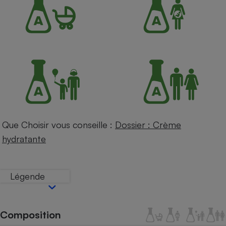
Petit électroménager - U
Complément
alimentaire
Mutuelle
Assurance emprunteur
Matelas
Champagne
bouteille
Banque en 
Que Choisir vous conseille :
Dossier : Crème
Téléviseur
hydratante
Antimoustique
Lave-linge
Légende
Radiateur électrique
Composition