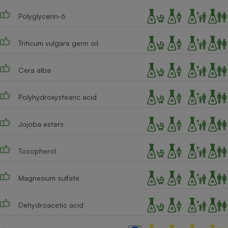
Cafetière à expressos
Polyglycerin-6
Triticum vulgare germ oil
Cera alba
Polyhydroxystearic acid
Robot ménager
Jojoba esters
Tocopherol
Magnesium sulfate
Dehydroacetic acid