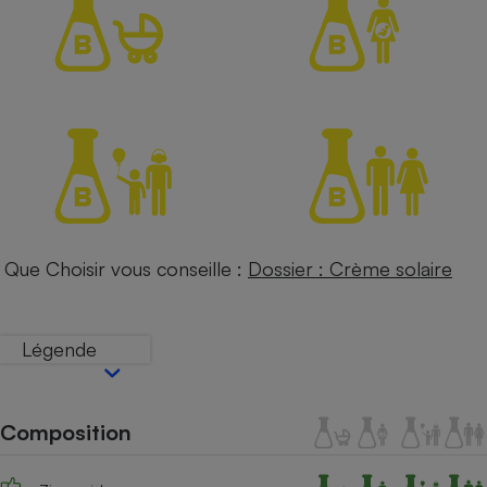
Petit électroménager - U
Complément
alimentaire
Mutuelle
Assurance emprunteur
Matelas
Champagne
bouteille
Banque en 
Que Choisir vous conseille :
Dossier : Crème solaire
Téléviseur
Antimoustique
Lave-linge
Légende
Radiateur électrique
Composition