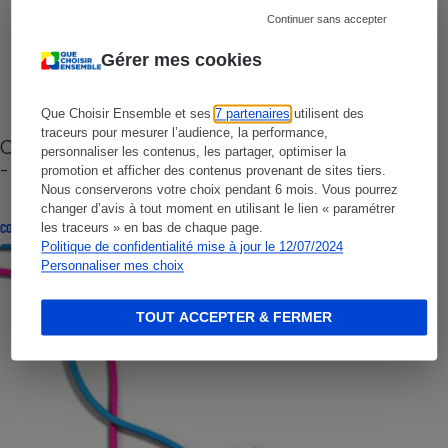
Continuer sans accepter
Gérer mes cookies
Que Choisir Ensemble et ses
7 partenaires
utilisent des
traceurs pour mesurer l’audience, la performance,
Cafetière à capsules zéro déchet CoffeeB (vidéo)
personnaliser les contenus, les partager, optimiser la
- Premières impressions
promotion et afficher des contenus provenant de sites tiers.
Nous conserverons votre choix pendant 6 mois. Vous pourrez
changer d’avis à tout moment en utilisant le lien « paramétrer
les traceurs » en bas de chaque page.
CONSEILS
Politique de confidentialité mise à jour le 12/07/2024
Personnaliser mes choix
TOUT ACCEPTER & FERMER