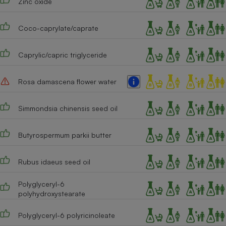
Zinc oxide
Téléphone mobile -
Smartphone
Plaque de cuisson à
Coco-caprylate/caprate
induction
Caprylic/capric triglyceride
Climatiseur -
Rosa damascena flower water
Ventilateur
Simmondsia chinensis seed oil
Antivirus
Climatiseur -
Butyrospermum parkii butter
Ventilateur
Rubus idaeus seed oil
Polyglyceryl-6
polyhydroxystearate
Polyglyceryl-6 polyricinoleate