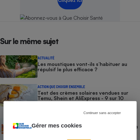
Sur le même sujet
ACTUALITÉ
Les moustiques vont-ils s’habituer au
répulsif le plus efficace ?
ACTION QUE CHOISIR ENSEMBLE
Test des crèmes solaires vendues sur
Temu, Shein et AliExpress - 9 sur 10
dangereuses pour la santé des
consommateurs
Continuer sans accepter
ACTUALITÉ
Gérer mes cookies
Crèmes solaires - Le bilan désastreux des
plateformes chinoises