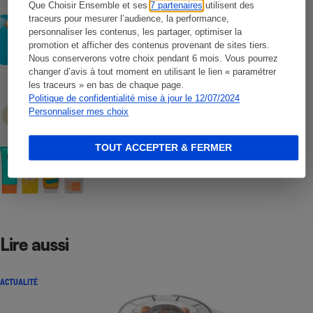
Que Choisir Ensemble et ses
7 partenaires
utilisent des
traceurs pour mesurer l’audience, la performance,
CONSEILS
personnaliser les contenus, les partager, optimiser la
Crèmes solaires - Les logos à la loupe
promotion et afficher des contenus provenant de sites tiers.
Nous conserverons votre choix pendant 6 mois. Vous pourrez
changer d’avis à tout moment en utilisant le lien « paramétrer
COMMENT NOUS TESTONS
les traceurs » en bas de chaque page.
Crèmes solaires - Le protocole
Politique de confidentialité mise à jour le 12/07/2024
Personnaliser mes choix
TOUT ACCEPTER & FERMER
COMMENT NOUS TESTONS
Crèmes solaires visage - Le protocole
Lire aussi
ACTUALITÉ