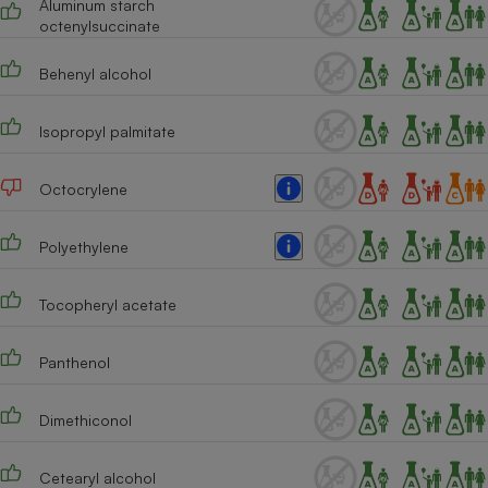
Aluminum starch
octenylsuccinate
Cafetière à expressos
Behenyl alcohol
Isopropyl palmitate
Octocrylene
Polyethylene
Robot ménager
Tocopheryl acetate
Panthenol
Dimethiconol
Cetearyl alcohol