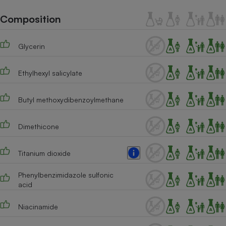
Téléphone mobile -
Smartphone
Composition
Plaque de cuisson à
induction
Glycerin
Ethylhexyl salicylate
Climatiseur -
Ventilateur
Butyl methoxydibenzoylmethane
Antivirus
Dimethicone
Climatiseur -
Ventilateur
Titanium dioxide
Phenylbenzimidazole sulfonic
acid
Niacinamide