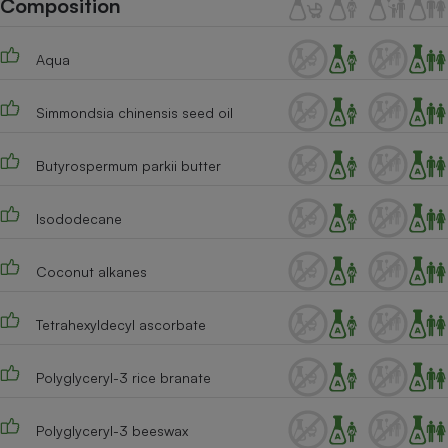
Composition
Téléphone mobile -
Smartphone
Plaque de cuisson à
Aqua
induction
Simmondsia chinensis seed oil
Climatiseur -
Ventilateur
Butyrospermum parkii butter
Isododecane
Antivirus
Climatiseur -
Coconut alkanes
Ventilateur
Tetrahexyldecyl ascorbate
Polyglyceryl-3 rice branate
Polyglyceryl-3 beeswax