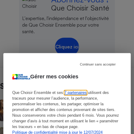
Que Choisir Santé
L'expertise, l'indépendance et l'objectivité
de Que Choisir Ensemble pour votre
santé.
Cliquez ici
Continuer sans accepter
Gérer mes cookies
Sur le même sujet
Que Choisir Ensemble et ses
7 partenaires
utilisent des
traceurs pour mesurer l’audience, la performance,
ACTUALITÉ
personnaliser les contenus, les partager, optimiser la
Les moustiques vont-ils s’habituer au
promotion et afficher des contenus provenant de sites tiers.
répulsif le plus efficace ?
Nous conserverons votre choix pendant 6 mois. Vous pourrez
changer d’avis à tout moment en utilisant le lien « paramétrer
les traceurs » en bas de chaque page.
ACTION QUE CHOISIR ENSEMBLE
Politique de confidentialité mise à jour le 12/07/2024