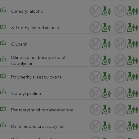
Cafetière à expressos
Cetearyl alcohol
3-0-ethyl ascorbic acid
Glycerin
Dilinoleic acid/propanediol
copolymer
Robot ménager
Polymethylsilsesquioxane
Cocoyl proline
Pentaerythrityl tetraisostearate
Dimethicone crosspolymer