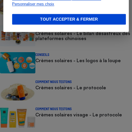
Test des crèmes solaires vendues sur
Personnaliser mes choix
Temu, Shein et AliExpress - 9 sur 10
dangereuses pour la santé des
consommateurs
TOUT ACCEPTER & FERMER
ACTUALITÉ
Crèmes solaires - Le bilan désastreux des
plateformes chinoises
CONSEILS
Crèmes solaires - Les logos à la loupe
COMMENT NOUS TESTONS
Crèmes solaires - Le protocole
COMMENT NOUS TESTONS
Crèmes solaires visage - Le protocole