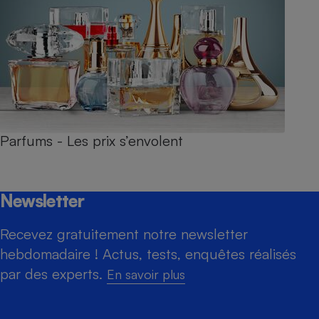
Parfums - Les prix s’envolent
Newsletter
Recevez gratuitement notre newsletter
hebdomadaire ! Actus, tests, enquêtes réalisés
par des experts.
En savoir plus