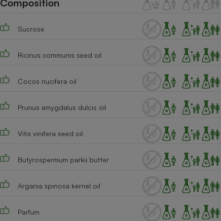
Composition
Téléphone mobile -
Smartphone
Plaque de cuisson à
Sucrose
induction
Ricinus communis seed oil
Climatiseur -
Ventilateur
Cocos nucifera oil
Prunus amygdalus dulcis oil
Antivirus
Climatiseur -
Vitis vinifera seed oil
Ventilateur
Butyrospermum parkii butter
Argania spinosa kernel oil
Parfum