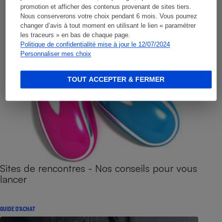
promotion et afficher des contenus provenant de sites tiers.
Nous conserverons votre choix pendant 6 mois. Vous pourrez
changer d’avis à tout moment en utilisant le lien « paramétrer
les traceurs » en bas de chaque page.
Politique de confidentialité mise à jour le 12/07/2024
Personnaliser mes choix
TOUT ACCEPTER & FERMER
Sites de rencontres - Nos conseils pour vous
lancer
GUIDE D'ACHAT