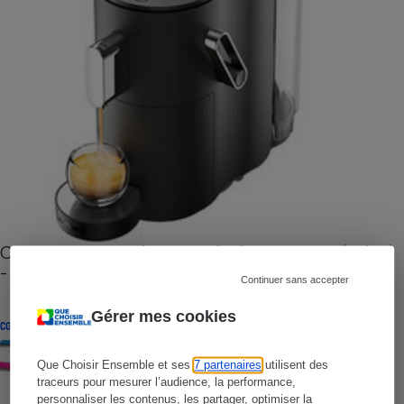
Cafetière à capsules zéro déchet CoffeeB (vidéo)
- Premières impressions
Continuer sans accepter
Gérer mes cookies
CONSEILS
Que Choisir Ensemble et ses
7 partenaires
utilisent des
traceurs pour mesurer l’audience, la performance,
personnaliser les contenus, les partager, optimiser la