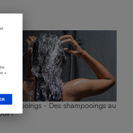
UIDE D'ACHAT
er
tre
en «
ER
Shampooings - Des shampooings au
poil !