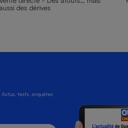
Vente directe - Des atouts… mais
aussi des dérives
Actus, tests, enquêtes