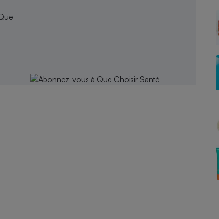
Électricité - Gaz
 Que
Appareil photo
numérique
Four encastrable
Lessive
Aspirateur