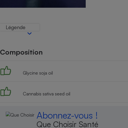
Internet
Gros électroménager
Téléphonie
Petit électroménager 
Légende
Complément
alimentaire
Mutuelle
Assurance emprunteu
Composition
Matelas
Glycine soja oil
Champa
boutei
Banque 
Téléviseur
Cannabis sativa seed oil
Antimoustique
Lave-linge
Abonnez-vous !
Que Choisir Santé