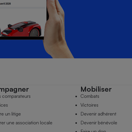
mpagner
Mobiliser
s comparateurs
Combats
ices
Victoires
e un litige
Devenir adhérent
er une association locale
Devenir bénévole
Faire un don