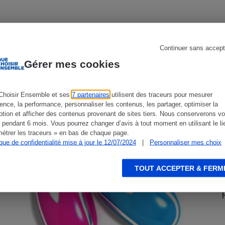
CONSEILS
G
s
Réfrigérateur
Continuer sans accept
Gérer mes cookies
Choisir Ensemble et ses
7 partenaires
utilisent des traceurs pour mesurer
ience, la performance, personnaliser les contenus, les partager, optimiser la
tion et afficher des contenus provenant de sites tiers. Nous conserverons vo
 pendant 6 mois. Vous pourrez changer d’avis à tout moment en utilisant le li
étrer les traceurs » en bas de chaque page.
ique de confidentialité mise à jour le 12/07/2024
|
Personnaliser mes choix
TOUT ACCEPTER & FERM