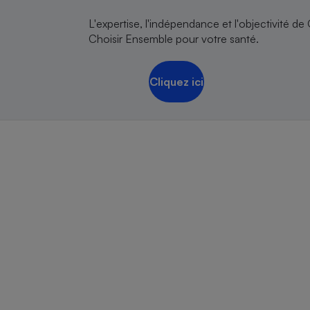
Radiateur électrique
L'expertise, l'indépendance et l'objectivité de
Choisir Ensemble pour votre santé.
Téléphone mobile -
Smartphone
Plaque de cuisson à
Cliquez ici
induction
Climatiseur -
Ventilateur
Antivirus
Climatiseur -
Ventilateur