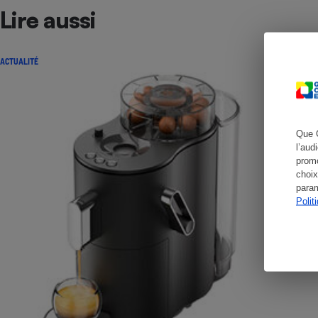
Lire aussi
ACTUALITÉ
Cafetière à expresso
Que 
l’aud
promo
choix
param
Polit
Robot ménager