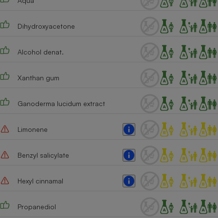
Aqua
Téléphone mobile -
Smartphone
Plaque de cuisson à
Dihydroxyacetone
induction
Alcohol denat.
Climatiseur -
Xanthan gum
Ventilateur
Ganoderma lucidum extract
Antivirus
Climatiseur -
Limonene
Ventilateur
Benzyl salicylate
Hexyl cinnamal
Propanediol