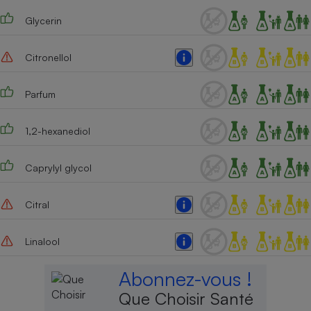
Glycerin
Cafetière à expressos
Citronellol
Parfum
1,2-hexanediol
Robot ménager
Caprylyl glycol
Citral
Linalool
Abonnez-vous !
Que Choisir Santé