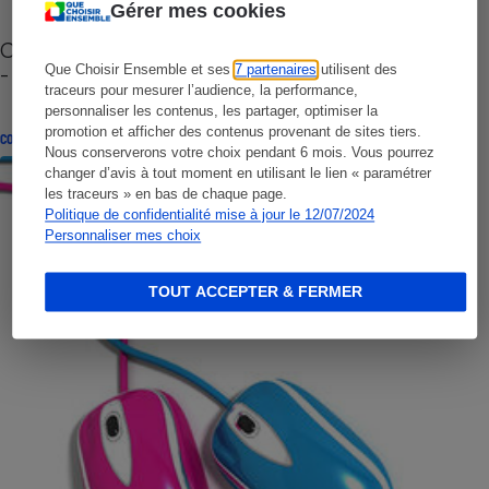
Gérer mes cookies
Cafetière à capsules zéro déchet CoffeeB (vidéo)
- Premières impressions
Que Choisir Ensemble et ses
7 partenaires
utilisent des
traceurs pour mesurer l’audience, la performance,
personnaliser les contenus, les partager, optimiser la
promotion et afficher des contenus provenant de sites tiers.
CONSEILS
Nous conserverons votre choix pendant 6 mois. Vous pourrez
changer d’avis à tout moment en utilisant le lien « paramétrer
les traceurs » en bas de chaque page.
Politique de confidentialité mise à jour le 12/07/2024
Personnaliser mes choix
TOUT ACCEPTER & FERMER