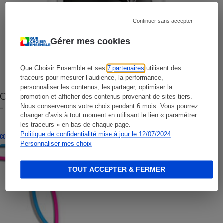
Continuer sans accepter
Gérer mes cookies
Que Choisir Ensemble et ses
7 partenaires
utilisent des
traceurs pour mesurer l’audience, la performance,
personnaliser les contenus, les partager, optimiser la
Cafetière à capsules zéro déchet CoffeeB (vidéo)
promotion et afficher des contenus provenant de sites tiers.
- Premières impressions
Nous conserverons votre choix pendant 6 mois. Vous pourrez
changer d’avis à tout moment en utilisant le lien « paramétrer
les traceurs » en bas de chaque page.
Politique de confidentialité mise à jour le 12/07/2024
CONSEILS
Personnaliser mes choix
TOUT ACCEPTER & FERMER