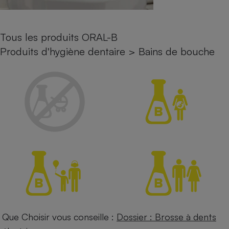
Petit électroménager - U
Complément
alimentaire
Tous les produits ORAL-B
Mutuelle
Assurance emprunteur
Produits d'hygiène dentaire
>
Bains de bouche
Matelas
Champagne
bouteille
Banque en 
Téléviseur
Antimoustique
Lave-linge
Radiateur électrique
Que Choisir vous conseille :
Dossier : Brosse à dents