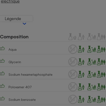
électrique
Téléphone mobile -
Smartphone
Plaque de cuisson à
induction
Légende
Climatiseur -
Composition
Ventilateur
Aqua
Antivirus
Climatiseur -
Glycerin
Ventilateur
Sodium hexametaphosphate
Poloxamer 407
Sodium benzoate