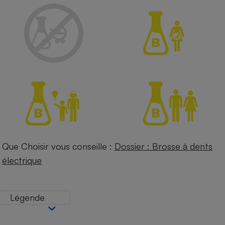
Petit électroménager - U
Complément
alimentaire
Mutuelle
Assurance emprunteur
Matelas
Champagne
bouteille
Banque en 
Téléviseur
Antimoustique
Que Choisir vous conseille :
Dossier : Brosse à dents
Lave-linge
électrique
Légende
Radiateur électrique