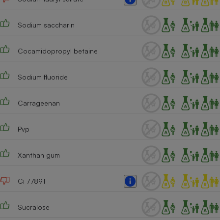
Cafetière à expressos
Sodium saccharin
Cocamidopropyl betaine
Sodium fluoride
Carrageenan
Robot ménager
Pvp
Xanthan gum
Ci 77891
Sucralose