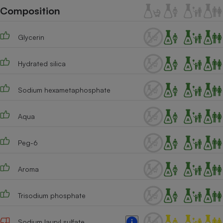
Téléphone mobile -
Composition
Smartphone
Plaque de cuisson à
induction
Glycerin
Hydrated silica
Climatiseur -
Ventilateur
Sodium hexametaphosphate
Antivirus
Aqua
Climatiseur -
Ventilateur
Peg-6
Aroma
Trisodium phosphate
Sodium lauryl sulfate