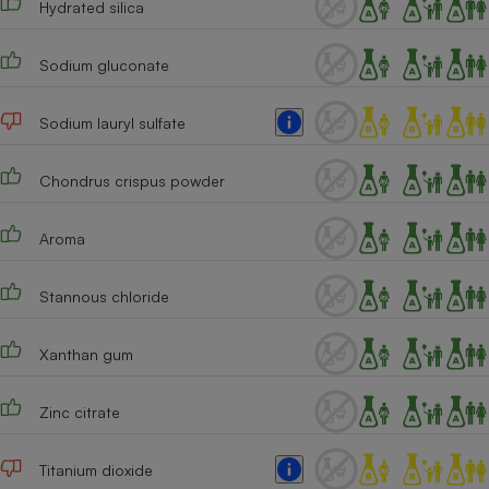
Hydrated silica
Téléphone mobile -
Smartphone
Plaque de cuisson à
Sodium gluconate
induction
Sodium lauryl sulfate
Climatiseur -
Ventilateur
Chondrus crispus powder
Aroma
Antivirus
Climatiseur -
Stannous chloride
Ventilateur
Xanthan gum
Zinc citrate
Titanium dioxide