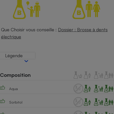
Petit électroménager - U
Complément
alimentaire
Mutuelle
Assurance emprunteur
Que Choisir vous conseille :
Dossier : Brosse à dents
électrique
Matelas
Champagne
Légende
bouteille
Banque en 
Téléviseur
Antimoustique
Lave-linge
Composition
Aqua
Radiateur électrique
Sorbitol