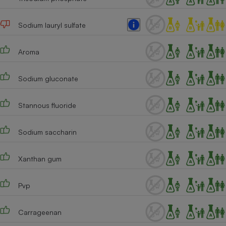
Cafetière à expressos
Sodium lauryl sulfate
Aroma
Sodium gluconate
Stannous fluoride
Robot ménager
Sodium saccharin
Xanthan gum
Pvp
Carrageenan