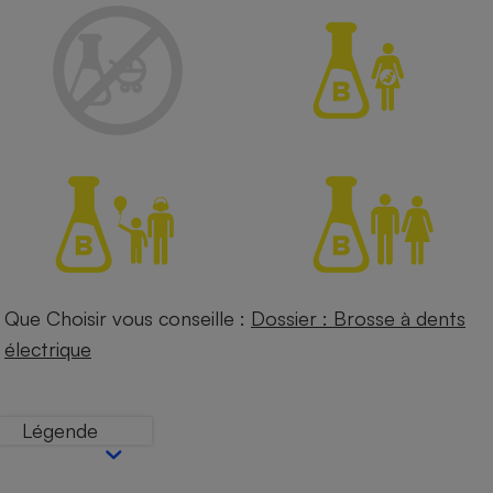
Petit électroménager - U
Complément
alimentaire
Mutuelle
Assurance emprunteur
Matelas
Champagne
bouteille
Banque en 
Téléviseur
Antimoustique
Que Choisir vous conseille :
Dossier : Brosse à dents
Lave-linge
électrique
Légende
Radiateur électrique