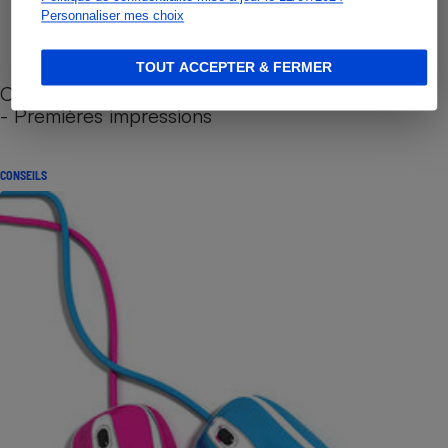
Personnaliser mes choix
TOUT ACCEPTER & FERMER
Cafetière à capsules zéro déchet CoffeeB (vidéo)
- Premières impressions
CONSEILS