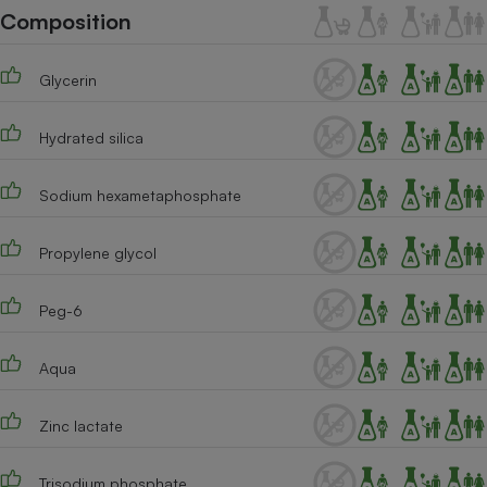
Téléphone mobile -
Composition
Smartphone
Plaque de cuisson à
induction
Glycerin
Hydrated silica
Climatiseur -
Ventilateur
Sodium hexametaphosphate
Antivirus
Propylene glycol
Climatiseur -
Ventilateur
Peg-6
Aqua
Zinc lactate
Trisodium phosphate